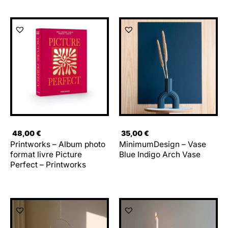
48,00
€
35,00
€
Printworks – Album photo
MinimumDesign – Vase
format livre Picture
Blue Indigo Arch Vase
Perfect – Printworks
Le
Le
Le
Le
prix
prix
prix
prix
initial
actuel
initial
actuel
était :
est :
était :
est :