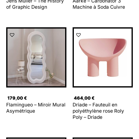
Jens Müller – The History
Aarke – Carbonator 3
of Graphic Design
Machine à Soda Cuivre
179,00
€
464,00
€
Flamingueo – Miroir Mural
Driade – Fauteuil en
Asymétrique
polyéthylène rose Roly
Poly – Driade