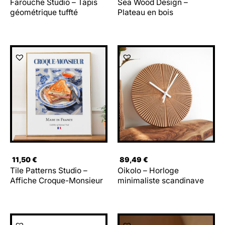
Farouche Studio – Tapis
Sea Wood Design –
géométrique tuffté
Plateau en bois
11,50
€
89,49
€
Tile Patterns Studio –
Oikolo – Horloge
Affiche Croque-Monsieur
minimaliste scandinave