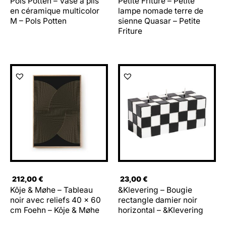
Pols Potten – Vase à plis
Petite Friture – Petite
en céramique multicolor
lampe nomade terre de
M – Pols Potten
sienne Quasar – Petite
Friture
212,00
€
23,00
€
Kōje & Møhe – Tableau
&Klevering – Bougie
noir avec reliefs 40 x 60
rectangle damier noir
cm Foehn – Kōje & Møhe
horizontal – &Klevering