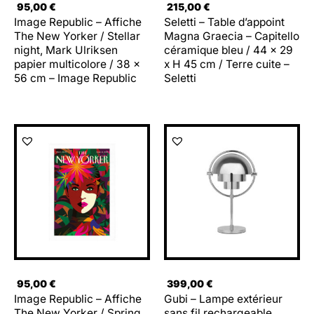
95,00
€
215,00
€
Image Republic – Affiche
Seletti – Table d’appoint
The New Yorker / Stellar
Magna Graecia – Capitello
night, Mark Ulriksen
céramique bleu / 44 x 29
papier multicolore / 38 x
x H 45 cm / Terre cuite –
56 cm – Image Republic
Seletti
95,00
€
399,00
€
Image Republic – Affiche
Gubi – Lampe extérieur
The New Yorker / Spring
sans fil rechargeable