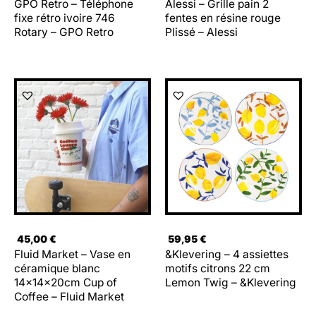
GPO Retro – Téléphone
Alessi – Grille pain 2
fixe rétro ivoire 746
fentes en résine rouge
Rotary – GPO Retro
Plissé – Alessi
45,00
€
59,95
€
Fluid Market – Vase en
&Klevering – 4 assiettes
céramique blanc
motifs citrons 22 cm
14x14x20cm Cup of
Lemon Twig – &Klevering
Coffee – Fluid Market