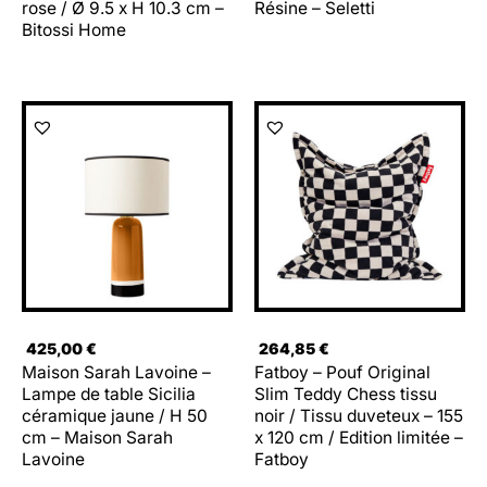
rose / Ø 9.5 x H 10.3 cm –
Résine – Seletti
Bitossi Home
425,00
€
264,85
€
Maison Sarah Lavoine –
Fatboy – Pouf Original
Lampe de table Sicilia
Slim Teddy Chess tissu
céramique jaune / H 50
noir / Tissu duveteux – 155
cm – Maison Sarah
x 120 cm / Edition limitée –
Lavoine
Fatboy