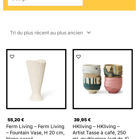
55,20
€
39,95
€
Ferm Living – Ferm Living
HKliving – HKliving –
– Fountain Vase, H 20 cm,
Artist Tasse à café, 250
blanc cassé
ml, multicolore (set de 4)