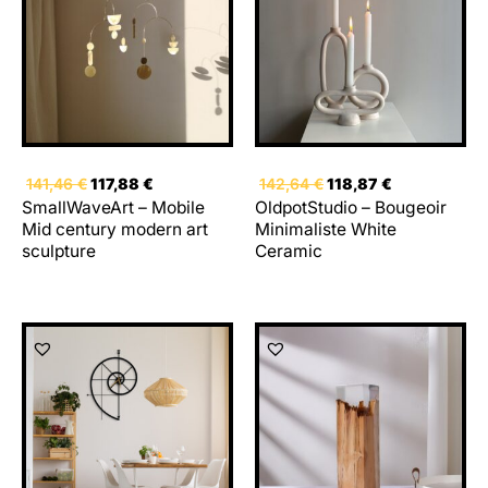
141,46 €.
117,88 €.
142,64 €.
118,87 €.
141,46
€
117,88
€
142,64
€
118,87
€
SmallWaveArt – Mobile
OldpotStudio – Bougeoir
Mid century modern art
Minimaliste White
sculpture
Ceramic