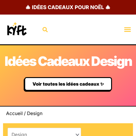
Aller
🎄 IDÉES CADEAUX POUR NOËL 🎄
au
contenu
Rechercher
M
Idées Cadeaux Design
Voir toutes les idées cadeaux ✨
Accueil
/ Design