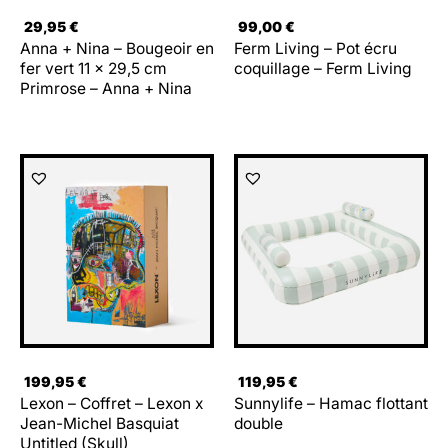
29,95
€
99,00
€
Anna + Nina – Bougeoir en
Ferm Living – Pot écru
fer vert 11 x 29,5 cm
coquillage – Ferm Living
Primrose – Anna + Nina
199,95
€
119,95
€
Lexon – Coffret – Lexon x
Sunnylife – Hamac flottant
Jean-Michel Basquiat
double
Untitled (Skull)