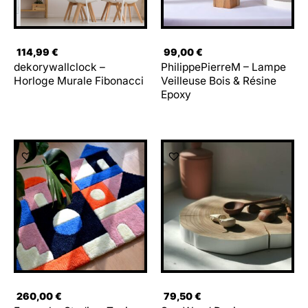
114,99
€
99,00
€
dekorywallclock –
PhilippePierreM – Lampe
Horloge Murale Fibonacci
Veilleuse Bois & Résine
Epoxy
260,00
€
79,50
€