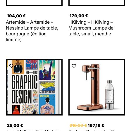
194,00
€
179,00
€
Artemide – Artemide –
HKliving – HKliving –
Nessino Lampe de table,
Mushroom Lampe de
bourgogne (édition
table, small, menthe
limitée)
Le
Le
prix
prix
initial
actuel
était :
est :
210,00 €.
197,16 €.
25,00
€
210,00
€
197,16
€