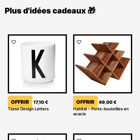
Plus d'idées cadeaux 🎁
OFFRIR
OFFRIR
17,10
€
49,00
€
Tasse Design Letters
Habitat – Porte-bouteilles en
acacia