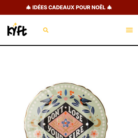
Aller
🎄 IDÉES CADEAUX POUR NOËL 🎄
au
contenu
Rechercher
M