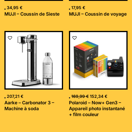
34,95
€
17,95
€
MUJI – Coussin de Sieste
MUJI – Coussin de voyage
Le
Le
prix
prix
initial
actuel
était :
est :
169,99 €.
152,34 €.
207,21
€
169,99
€
152,34
€
Aarke – Carbonator 3 –
Polaroid – Now+ Gen3 –
Machine à soda
Appareil photo instantané
+ film couleur