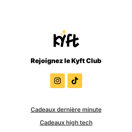
Rejoignez le Kyft Club
I
T
n
i
s
k
t
t
a
o
g
k
Cadeaux dernière minute
r
a
Cadeaux high tech
m