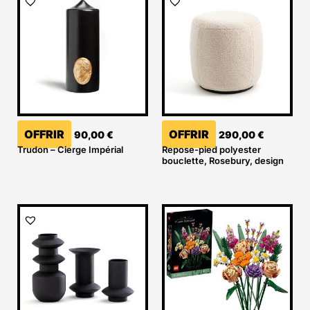
OFFRIR
OFFRIR
90,00
€
290,00
€
Trudon – Cierge Impérial
Repose-pied polyester
bouclette, Rosebury, design