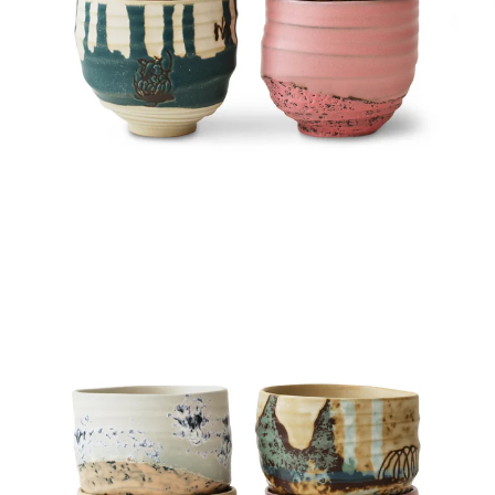
Ajouter à ma Kyft list