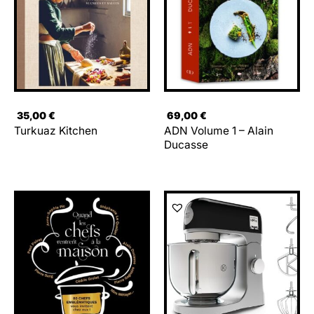
35,00
€
69,00
€
Turkuaz Kitchen
ADN Volume 1 – Alain
Ducasse
Le
Le
prix
prix
initial
actuel
était :
est :
399,00 €.
239,99 €.