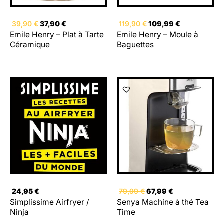
39,90
€
37,90
€
119,90
€
109,99
€
Emile Henry – Plat à Tarte
Emile Henry – Moule à
Céramique
Baguettes
Le
Le
prix
prix
initial
actuel
était :
est :
79,99 €.
67,99 €.
24,95
€
79,99
€
67,99
€
Simplissime Airfryer /
Senya Machine à thé Tea
Ninja
Time