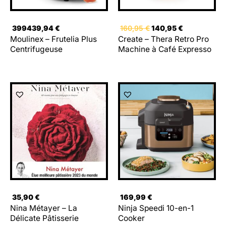
399439,94
€
160,95
€
140,95
€
Moulinex – Frutelia Plus
Create – Thera Retro Pro
Centrifugeuse
Machine à Café Expresso
35,90
€
169,99
€
Nina Métayer – La
Ninja Speedi 10-en-1
Délicate Pâtisserie
Cooker