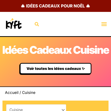
Aller
🎄 IDÉES CADEAUX POUR NOËL 🎄
au
contenu
Rechercher
M
Idées Cadeaux Cuisine
Voir toutes les idées cadeaux ✨
Accueil
/ Cuisine