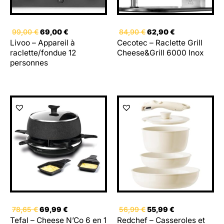
99,00
€
69,00
€
84,90
€
62,90
€
Livoo – Appareil à
Cecotec – Raclette Grill
raclette/fondue 12
Cheese&Grill 6000 Inox
personnes
Le
Le
Le
Le
prix
prix
prix
prix
initial
actuel
initial
actuel
était :
est :
était :
est :
78,65 €.
69,99 €.
56,99 €.
55,99 €.
78,65
€
69,99
€
56,99
€
55,99
€
Tefal – Cheese N’Co 6 en 1
Redchef – Casseroles et