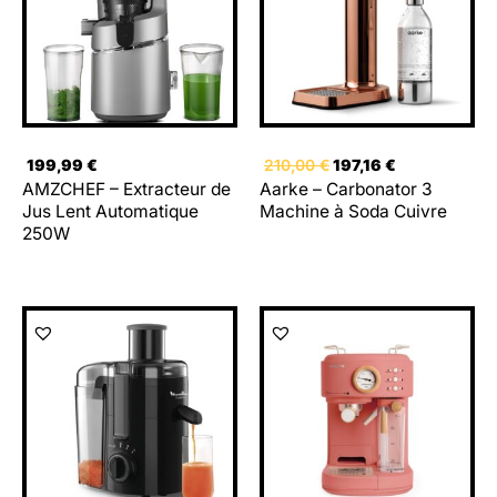
199,99
€
210,00
€
197,16
€
AMZCHEF – Extracteur de
Aarke – Carbonator 3
Jus Lent Automatique
Machine à Soda Cuivre
250W
Le
Le
prix
prix
initial
actuel
était :
est :
160,95 €.
140,95 €.