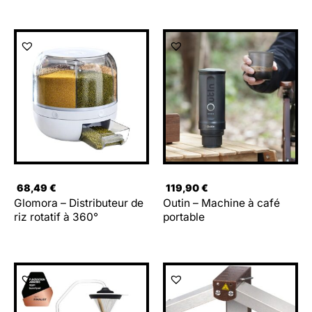
68,49
€
119,90
€
Glomora – Distributeur de
Outin – Machine à café
riz rotatif à 360°
portable
Le
Le
prix
prix
initial
actuel
était :
est :