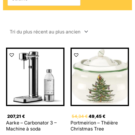
Le
Le
prix
prix
initial
actuel
était :
est :
54,34 €.
49,45 €.
207,21
€
54,34
€
49,45
€
Aarke – Carbonator 3 –
Portmeirion – Théière
Machine à soda
Christmas Tree