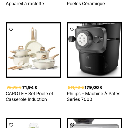
Appareil à raclette
Poêles Céramique
Le
Le
Le
Le
prix
prix
prix
prix
initial
actuel
initial
actuel
était :
est :
était :
est :
75,73 €.
71,94 €.
211,70 €.
179,00 €.
75,73
€
71,94
€
211,70
€
179,00
€
CAROTE – Set Poele et
Philips – Machine À Pâtes
Casserole Induction
Series 7000
Le
Le
prix
prix