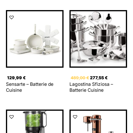
Le
Le
prix
prix
initial
actuel
était :
est :
489,00 €.
277,55 €.
129,99
€
489,00
€
277,55
€
Sensarte – Batterie de
Lagostina Sfiziosa –
Cuisine
Batterie Cuisine
Le
Le
prix
prix
initial
actuel
était :
est :
210,00 €.
197,16 €.