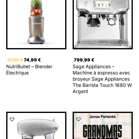
initial
actuel
était :
est :
87,55 €.
74,99 €.
87,55
€
74,99
€
799,99
€
NutriBullet – Blender
Sage Appliances –
Électrique
Machine à expresso avec
broyeur Sage Appliances
The Barista Touch 1680 W
Argent