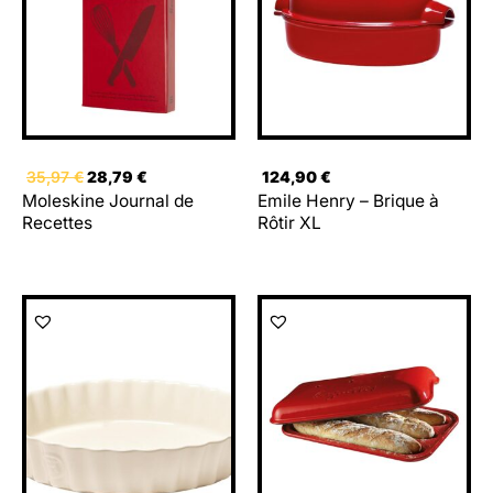
35,97 €.
28,79 €.
35,97
€
28,79
€
124,90
€
Moleskine Journal de
Emile Henry – Brique à
Recettes
Rôtir XL
Le
Le
Le
Le
prix
prix
prix
prix
initial
actuel
initial
actuel
était :
est :
était :
est :
39,90 €.
37,90 €.
119,90 €.
109,99 €.