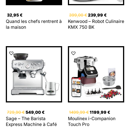
32,95
€
399,00
€
239,99
€
Quand les chefs rentrent à
Kenwood – Robot Culinaire
la maison
KMX 750 BK
Le
Le
Le
Le
prix
prix
prix
prix
initial
actuel
initial
actuel
était :
est :
était :
est :
729,90 €.
549,00 €.
1499,99 €.
1199,99 €
729,90
€
549,00
€
1499,99
€
1199,99
€
Sage – The Barista
Moulinex i-Companion
Express Machine à Café
Touch Pro