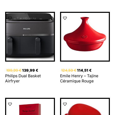
Le
Le
Le
Le
prix
prix
prix
prix
initial
actuel
initial
actuel
était :
est :
était :
est :
199,99 €.
139,99 €.
124,59 €.
114,51 €.
199,99
€
139,99
€
124,59
€
114,51
€
Philips Dual Basket
Emile Henry – Tajine
Airfryer
Céramique Rouge
Le
Le
prix
prix
initial
actuel
était :
est :