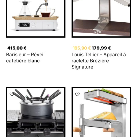
195,90 €.
179,99 €.
415,00
€
195,90
€
179,99
€
Barisieur – Réveil
Louis Tellier – Appareil à
cafetière blanc
raclette Brézière
Signature
Le
Le
Le
Le
prix
prix
prix
prix
initial
actuel
initial
actuel
était :
est :
était :
est :
99,00 €.
69,00 €.
84,90 €.
62,90 €.