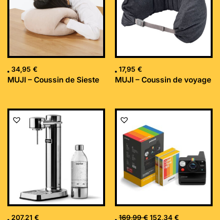
34,95
€
17,95
€
MUJI – Coussin de Sieste
MUJI – Coussin de voyage
Le
Le
prix
prix
initial
actuel
était :
est :
169,99 €.
152,34 €.
207,21
€
169,99
€
152,34
€