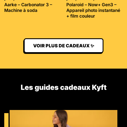
Aarke – Carbonator 3 –
Polaroid – Now+ Gen3 –
Machine à soda
Appareil photo instantané
+ film couleur
VOIR PLUS DE CADEAUX ✨
Les guides cadeaux Kyft​