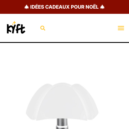
Aller
🎄 IDÉES CADEAUX POUR NOËL 🎄
au
contenu
Rechercher
M