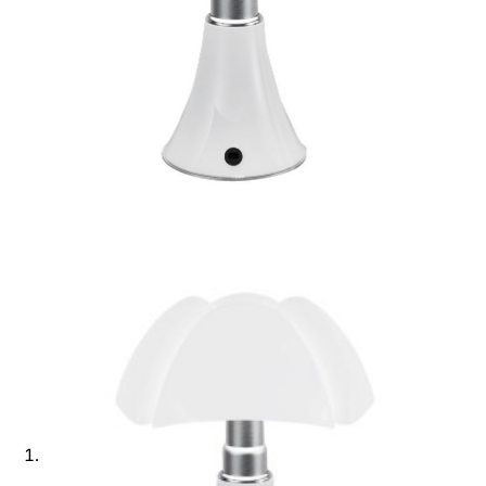
Ajouter à ma Kyft list