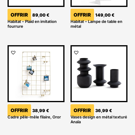
OFFRIR
OFFRIR
89,00
€
149,00
€
Habitat – Plaid en imitation
Habitat – Lampe de table en
fourrure
métal
OFFRIR
OFFRIR
38,99
€
36,99
€
Cadre pêle-mêle filaire, Oror
Vases design en métal texturé
Anaïa