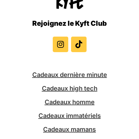
Rejoignez le Kyft Club
I
T
n
i
s
k
t
t
a
o
g
k
Cadeaux dernière minute
r
a
Cadeaux high tech
m
Cadeaux homme
Cadeaux immatériels
Cadeaux mamans