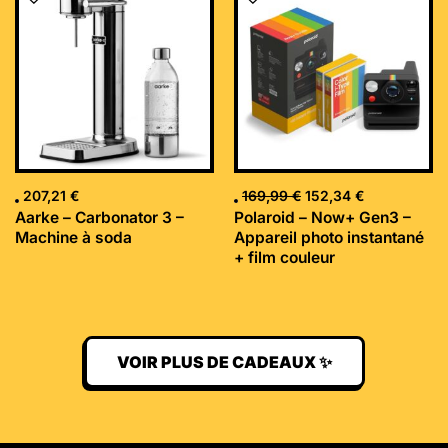
initial
actuel
était :
est :
169,99 €.
152,34 €.
207,21
€
169,99
€
152,34
€
Aarke – Carbonator 3 –
Polaroid – Now+ Gen3 –
Machine à soda
Appareil photo instantané
+ film couleur
VOIR PLUS DE CADEAUX ✨