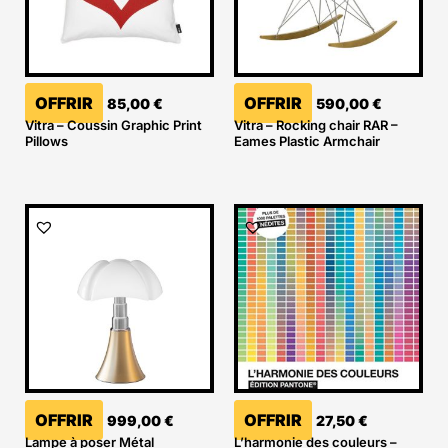
OFFRIR
OFFRIR
85,00
€
590,00
€
Vitra – Coussin Graphic Print
Vitra – Rocking chair RAR –
Pillows
Eames Plastic Armchair
OFFRIR
OFFRIR
999,00
€
27,50
€
Lampe à poser Métal
L’harmonie des couleurs –