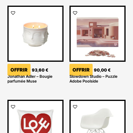
OFFRIR
OFFRIR
93,60
€
90,00
€
Jonathan Adler – Bougie
Slowdown Studio – Puzzle
parfumée Muse
Adobe Poolside