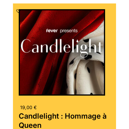
19,00
€
Candlelight : Hommage à
Queen