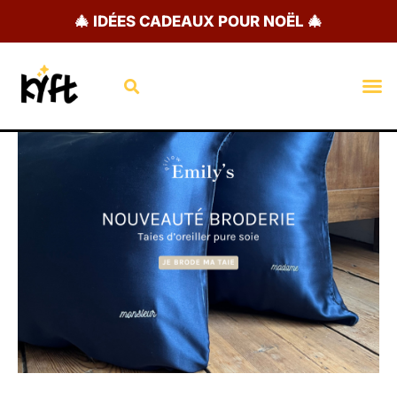
Aller
🎄 IDÉES CADEAUX POUR NOËL 🎄
au
contenu
Rechercher
M