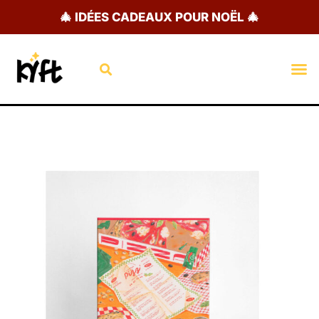
Aller
🎄 IDÉES CADEAUX POUR NOËL 🎄
au
contenu
Rechercher
M