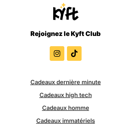
Rejoignez le Kyft Club
I
T
n
i
s
k
t
t
a
o
g
k
Cadeaux dernière minute
r
a
Cadeaux high tech
m
Cadeaux homme
Cadeaux immatériels