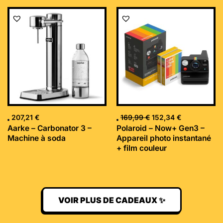
Le
Le
prix
prix
initial
actuel
était :
est :
169,99 €.
152,34 €.
207,21
€
169,99
€
152,34
€
Aarke – Carbonator 3 –
Polaroid – Now+ Gen3 –
Machine à soda
Appareil photo instantané
+ film couleur
VOIR PLUS DE CADEAUX ✨