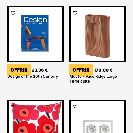
OFFRIR
OFFRIR
23,36
€
179,00
€
Design of the 20th Century
Muuto – Vase Ridge Large
Terre cuite