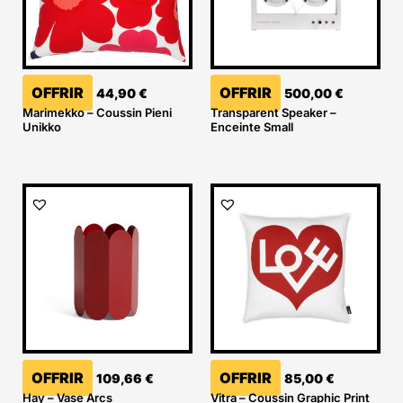
OFFRIR
OFFRIR
44,90
€
500,00
€
Marimekko – Coussin Pieni
Transparent Speaker –
Unikko
Enceinte Small
OFFRIR
OFFRIR
109,66
€
85,00
€
Hay – Vase Arcs
Vitra – Coussin Graphic Print