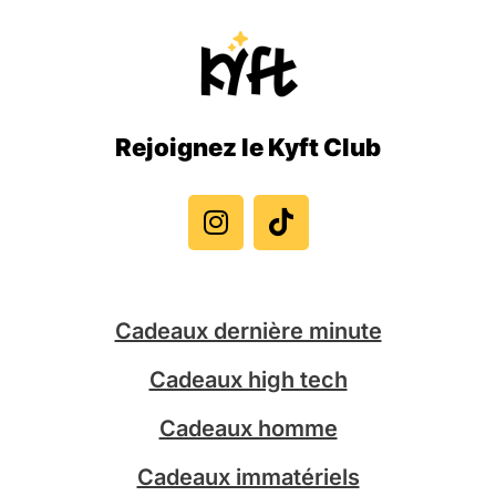
Rejoignez le Kyft Club
I
T
n
i
s
k
t
t
a
o
g
k
Cadeaux dernière minute
r
a
Cadeaux high tech
m
Cadeaux homme
Cadeaux immatériels