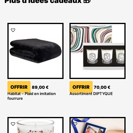
Plus d'idées cadeaux 🎁
OFFRIR
OFFRIR
89,00
€
70,00
€
Habitat – Plaid en imitation
Assortiment DIPTYQUE
fourrure