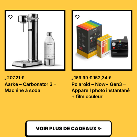
Le
Le
prix
prix
initial
actuel
était :
est :
169,99 €.
152,34 €.
207,21
€
169,99
€
152,34
€
Aarke – Carbonator 3 –
Polaroid – Now+ Gen3 –
Machine à soda
Appareil photo instantané
+ film couleur
VOIR PLUS DE CADEAUX ✨