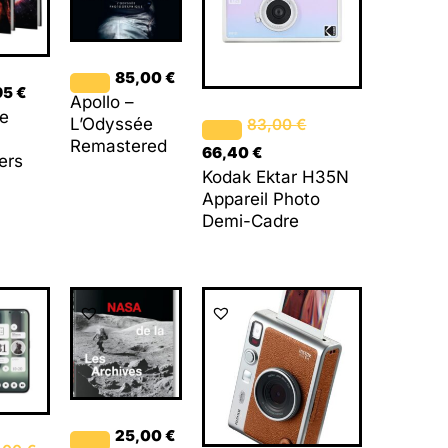
83,00 €.
66,40 €.
85,00
€
95
€
Apollo –
e
L’Odyssée
83,00
€
Remastered
66,40
€
ers
Kodak Ektar H35N
Appareil Photo
Demi-Cadre
Le
rix
ctuel
st :
399,00 €.
25,00
€