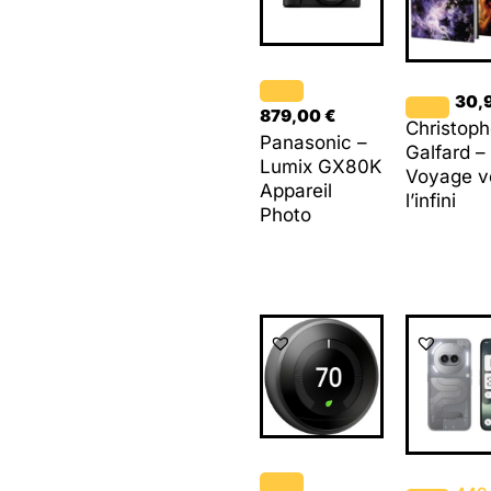
30,
879,00
€
Christoph
Panasonic –
Galfard –
Lumix GX80K
Voyage v
Appareil
l’infini
Photo
Le
prix
p
initial
a
était :
e
449,00 €.