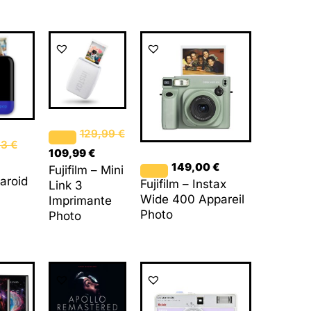
Le
Le
ix
prix
prix
tuel
initial
actuel
 :
était :
est :
,88 €.
129,99 €.
109,99 €.
129,99
€
63
€
109,99
€
149,00
€
Fujifilm – Mini
laroid
Fujifilm – Instax
Link 3
Wide 400 Appareil
Imprimante
Photo
Photo
Le
Le
prix
prix
initial
actuel
était :
est :