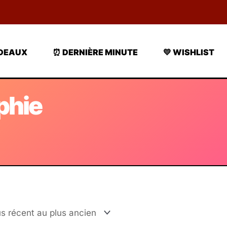
ADEAUX
⏰ DERNIÈRE MINUTE
💛 WISHLIST
phie