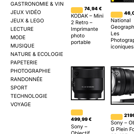
GASTRONOMIE & VIN
74,94
€
JEUX VIDÉO
46,
KODAK – Mini
National
JEUX & LEGO
2 Retro –
Geograph
LECTURE
Imprimante
Les
photo
MODE
Photogra
portable
MUSIQUE
iconiques
NATURE & ECOLOGIE
PAPETERIE
PHOTOGRAPHIE
RANDONNÉE
SPORT
TECHNOLOGIE
VOYAGE
219
499,99
€
Sony – Ob
Sony –
G Plein F
Objectif