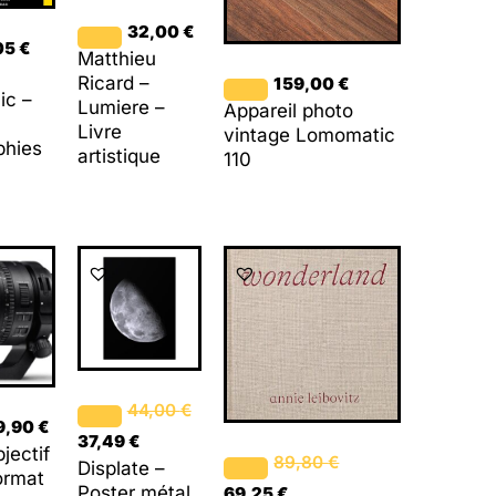
32,00
€
05
€
Matthieu
Ricard –
159,00
€
ic –
Lumiere –
Appareil photo
Livre
vintage Lomomatic
phies
artistique
110
Le
Le
Le
Le
prix
prix
prix
prix
initial
actuel
initial
actuel
était :
est :
était :
est :
44,00 €.
37,49 €.
89,80 €.
69,25 €.
44,00
€
9,90
€
37,49
€
jectif
89,80
€
Displate –
ormat
Poster métal
69,25
€