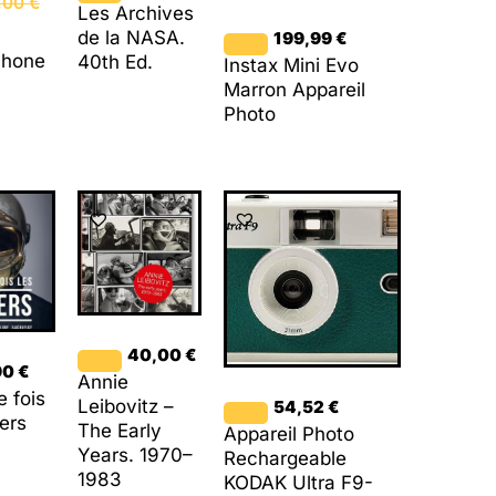
,00
€
Les Archives
de la NASA.
199,99
€
Phone
40th Ed.
Instax Mini Evo
Marron Appareil
Photo
40,00
€
90
€
Annie
e fois
Leibovitz –
54,52
€
ers
The Early
Appareil Photo
Years. 1970–
Rechargeable
1983
KODAK Ultra F9-