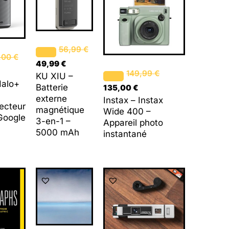
st :
était :
est :
était :
est :
599,00 €.
56,99 €.
49,99 €.
149,99 €.
135,00 €.
56,99
€
,00
€
49,99
€
149,99
€
KU XIU –
Halo+
Batterie
135,00
€
externe
Instax – Instax
ecteur
magnétique
Wide 400 –
Google
3-en-1 –
Appareil photo
5000 mAh
instantané