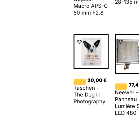
28-135 
Macro APS-C
50 mm F2.8
20,00
€
77,
Taschen –
Neewer –
The Dog in
Panneau
Photography
Lumière S
LED 480