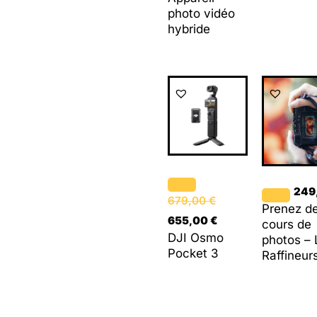
photo vidéo
hybride
Le
Le
prix
prix
initial
actuel
était :
est :
679,00 €.
655,00 €.
249
679,00
€
Prenez d
655,00
€
cours de
DJI Osmo
photos – 
Pocket 3
Raffineur