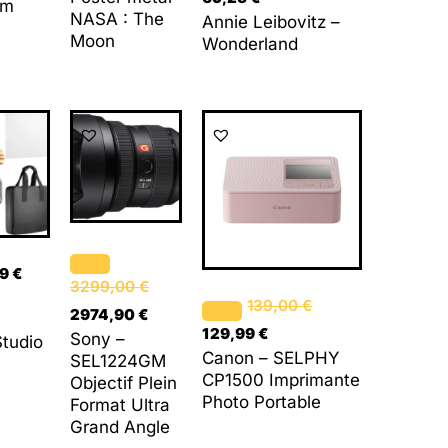
mm
NASA : The
Annie Leibovitz –
Moon
Wonderland
Le
Le
Le
Le
prix
prix
prix
prix
initial
actuel
initial
actuel
était :
est :
était :
est :
3299,00 €.
2974,90 €.
139,00 €.
129,99 €.
49
€
3299,00
€
139,00
€
2974,90
€
129,99
€
Sony –
tudio
Canon – SELPHY
SEL1224GM
CP1500 Imprimante
Objectif Plein
Photo Portable
Format Ultra
Grand Angle