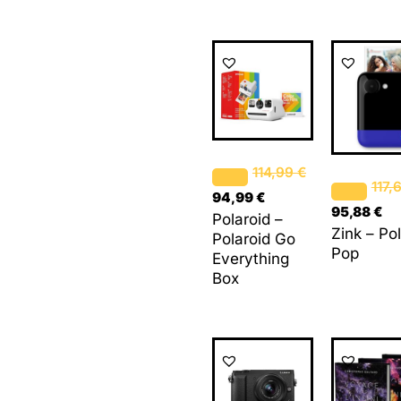
Le
Le
Le
Le
prix
prix
prix
pr
initial
actuel
initial
ac
était :
est :
était :
est
114,99 €.
94,99 €.
117,63 €.
95
114,99
€
117,
94,99
€
95,88
€
Polaroid –
Zink – Po
Polaroid Go
Pop
Everything
Box