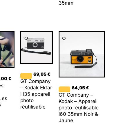
35mm
69,95
€
,00
€
GT Company
es
– Kodak Ektar
64,95
€
H35 appareil
GT Company –
Les
photo
Kodak – Appareil
s
réutilisable
photo réutilisable
i60 35mm Noir &
Jaune