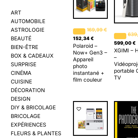
était :
est :
était :
e
169,99 €.
152,34 €.
639,00 €.
ART
AUTOMOBILE
ASTROLOGIE
169,99
€
639
BEAUTÉ
152,34
€
599,00
€
Polaroid –
BIEN-ÊTRE
XGIMI – 
Now+ Gen3 –
BOX & CADEAUX
–
Appareil
Vidéoproj
SURPRISE
photo
portable 
CINÉMA
instantané +
TV
film couleur
CUISINE
DÉCORATION
DESIGN
DIY & BRICOLAGE
BRICOLAGE
EXPÉRIENCES
FLEURS & PLANTES