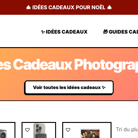
🎄 IDÉES CADEAUX POUR NOËL 🎄
✨ IDÉES CADEAUX
🎁 GUIDES C
es Cadeaux Photogra
Voir toutes les idées cadeaux ✨
Le
Le
Le
Le
Le
rix
prix
prix
prix
prix
ctuel
initial
actuel
initial
actuel