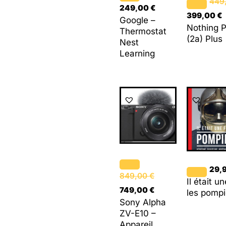
449
249,00
€
399,00
€
Google –
Nothing 
Thermostat
(2a) Plus
Nest
Learning
Le
Le
prix
prix
initial
actuel
était :
est :
849,00 €.
749,00 €.
29,
849,00
€
Il était un
749,00
€
les pompi
Sony Alpha
ZV-E10 –
Appareil