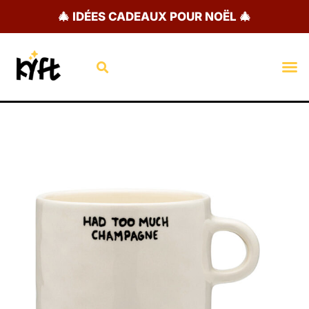
Aller
🎄 IDÉES CADEAUX POUR NOËL 🎄
au
contenu
Rechercher
M