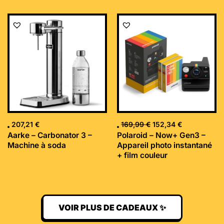
Le
Le
prix
prix
initial
actuel
était :
est :
169,99 €.
152,34 €.
207,21
€
169,99
€
152,34
€
Aarke – Carbonator 3 –
Polaroid – Now+ Gen3 –
Machine à soda
Appareil photo instantané
+ film couleur
VOIR PLUS DE CADEAUX ✨