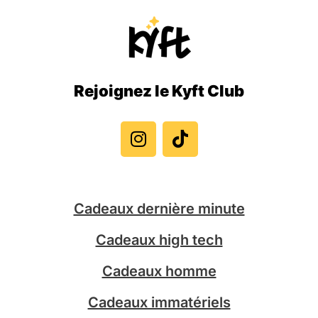
Rejoignez le Kyft Club
I
T
n
i
s
k
t
t
a
o
g
k
Cadeaux dernière minute
r
a
Cadeaux high tech
m
Cadeaux homme
Cadeaux immatériels