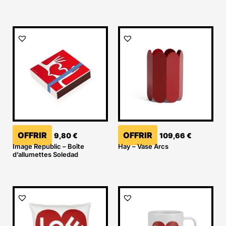
OFFRIR
OFFRIR
9,80
€
109,66
€
Image Republic – Boîte
Hay – Vase Arcs
d’allumettes Soledad