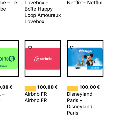
ube – Le
Lovebox –
Netflix – Netflix
ube
Boîte Happy
Loop Amoureux
Lovebox
0,00
€
100,00
€
100,00
€
 –
Airbnb FR –
Disneyland
k
Airbnb FR
Paris –
Disneyland
Paris