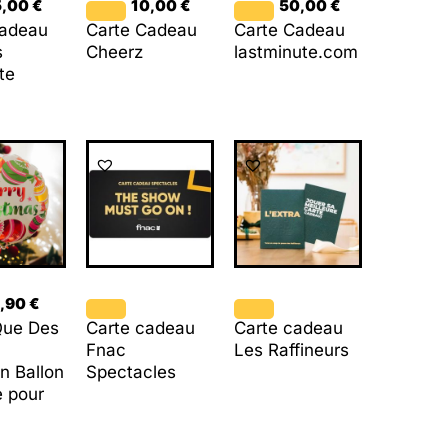
5,00
€
10,00
€
50,00
€
Cadeau
Carte Cadeau
Carte Cadeau
s
Cheerz
lastminute.com
te
9,90
€
Que Des
Carte cadeau
Carte cadeau
–
Fnac
Les Raffineurs
on Ballon
Spectacles
e pour