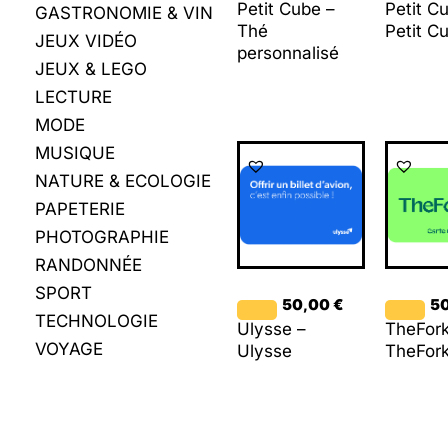
Petit Cube –
Petit C
GASTRONOMIE & VIN
Thé
Petit C
JEUX VIDÉO
personnalisé
JEUX & LEGO
LECTURE
MODE
MUSIQUE
NATURE & ECOLOGIE
PAPETERIE
PHOTOGRAPHIE
RANDONNÉE
SPORT
50,00
€
5
TECHNOLOGIE
Ulysse –
TheFork
VOYAGE
Ulysse
TheFor