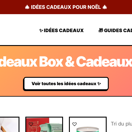
🎄 IDÉES CADEAUX POUR NOËL 🎄
✨ IDÉES CADEAUX
🎁 GUIDES C
deaux Box & Cadeaux
Voir toutes les idées cadeaux ✨