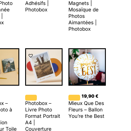
 Photo
Adhésifs |
Magnets |
anée
Photobox
Mosaïque de
 |
Photos
ox
Aimantées |
Photobox
19,90
€
ox –
Photobox –
Mieux Que Des
hoto à
Livre Photo
Fleurs – Ballon
Format Portrait
You’re the Best
ion
A4 |
ur Toile
Couverture