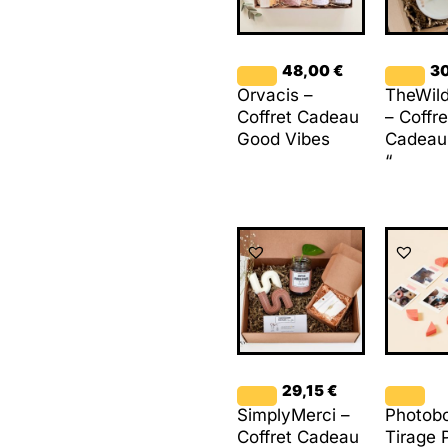
48,00
€
3
Orvacis –
TheWil
Coffret Cadeau
– Coffre
Good Vibes
Cadeau
“
29,15
€
SimplyMerci –
Photob
Coffret Cadeau
Tirage 