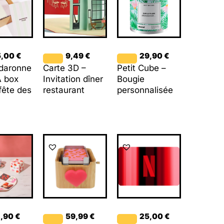
5,00
€
9,49
€
29,90
€
 daronne
Carte 3D –
Petit Cube –
A box
Invitation dîner
Bougie
 fête des
restaurant
personnalisée
4,90
€
59,99
€
25,00
€