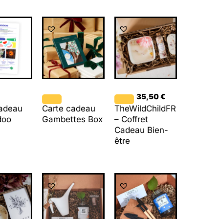
35,50
€
cadeau
Carte cadeau
TheWildChildFR
doo
Gambettes Box
– Coffret
Cadeau Bien-
être