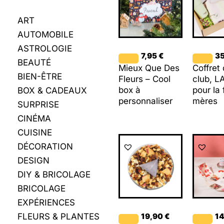
ART
AUTOMOBILE
ASTROLOGIE
7,95
€
3
BEAUTÉ
Mieux Que Des
Coffret
BIEN-ÊTRE
Fleurs – Cool
club, L
box à
pour la
BOX & CADEAUX
personnaliser
mères
SURPRISE
CINÉMA
CUISINE
DÉCORATION
DESIGN
DIY & BRICOLAGE
BRICOLAGE
EXPÉRIENCES
FLEURS & PLANTES
19,90
€
1