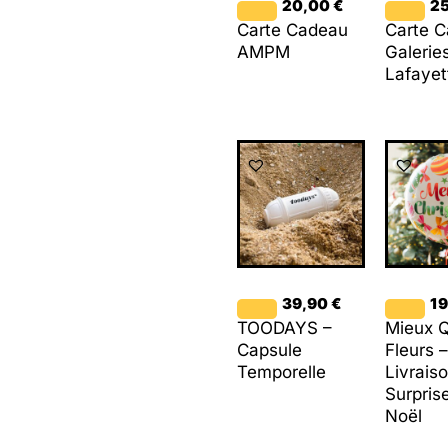
20,00
€
2
Carte Cadeau
Carte 
AMPM
Galerie
Lafayet
39,90
€
1
TOODAYS –
Mieux 
Capsule
Fleurs 
Temporelle
Livrais
Surpris
Noël