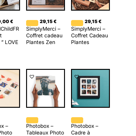
0,00
€
29,15
€
29,15
€
dChildFR
SimplyMerci –
SimplyMerci –
t
Coffret cadeau
Coffret Cadeau
 ” LOVE
Plantes Zen
Plantes
ox –
Photobox –
Photobox –
Photo
Tableaux Photo
Cadre à