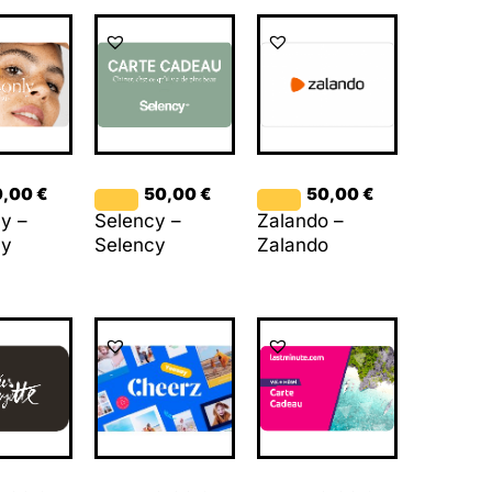
0,00
€
50,00
€
50,00
€
y –
Selency –
Zalando –
ly
Selency
Zalando