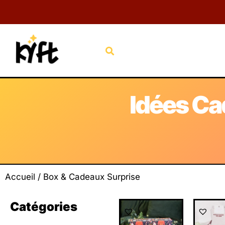
Aller
au
contenu
Rechercher
Idées Ca
Accueil
/ Box & Cadeaux Surprise
Catégories