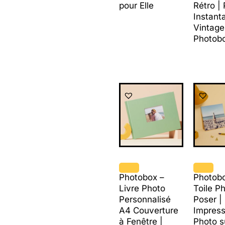
pour Elle
Rétro |
Instant
Vintage
Photob
Photobox –
Photob
Livre Photo
Toile P
Personnalisé
Poser |
A4 Couverture
Impress
à Fenêtre |
Photo s