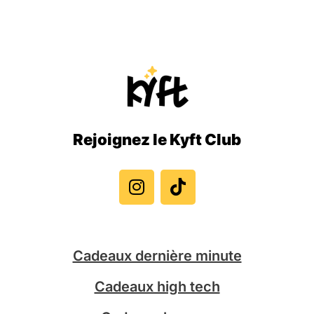
Rejoignez le Kyft Club
I
T
n
i
s
k
t
t
a
o
g
k
Cadeaux dernière minute
r
a
Cadeaux high tech
m