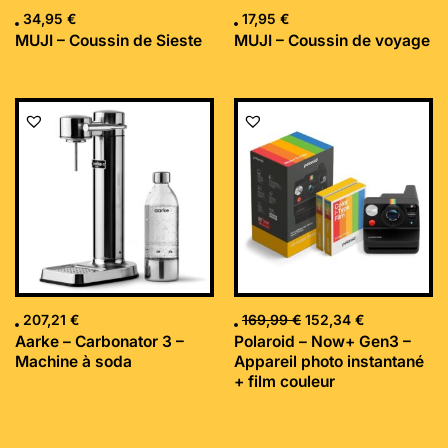
34,95
€
17,95
€
MUJI – Coussin de Sieste
MUJI – Coussin de voyage
Le
Le
prix
prix
initial
actuel
était :
est :
169,99 €.
152,34 €.
207,21
€
169,99
€
152,34
€
Aarke – Carbonator 3 –
Polaroid – Now+ Gen3 –
Machine à soda
Appareil photo instantané
+ film couleur