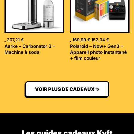
207,21
€
169,99
€
152,34
€
Aarke – Carbonator 3 –
Polaroid – Now+ Gen3 –
Machine à soda
Appareil photo instantané
+ film couleur
VOIR PLUS DE CADEAUX ✨
Les guides cadeaux Kyft​