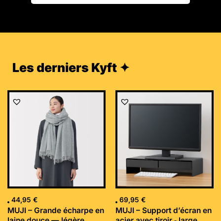
Les derniers Kyft ✦
44,95
€
69,95
€
MUJI – Grande écharpe en
MUJI – Support d’écran en
laine douce — légère
acier avec tiroir ‐ large