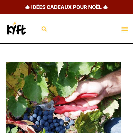
Aller
🎄 IDÉES CADEAUX POUR NOËL 🎄
au
contenu
Rechercher
M