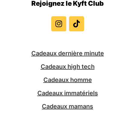
Rejoignez le Kyft Club
I
T
n
i
s
k
t
t
a
o
g
k
Cadeaux dernière minute
r
a
Cadeaux high tech
m
Cadeaux homme
Cadeaux immatériels
Cadeaux mamans