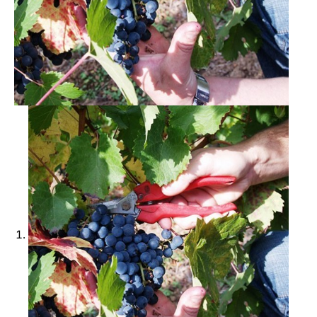
Ajouter à ma Kyft list