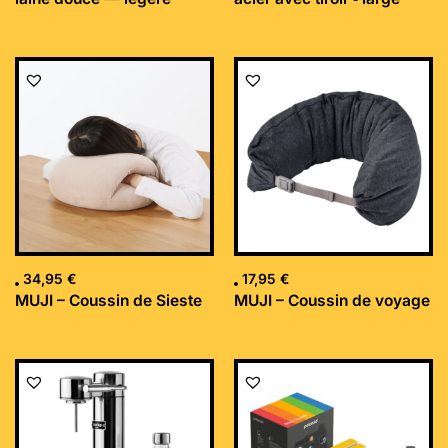
34,95
€
17,95
€
MUJI – Coussin de Sieste
MUJI – Coussin de voyage
Le
Le
prix
prix
initial
actuel
était :
est :
169,99 €.
152,34 €.