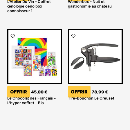
L’Atelier Du Vin – Coffret
Wonderbox – Nuit et
œnologie oeno box
gastronomie au château
connoisseur 1
OFFRIR
OFFRIR
45,00
€
78,99
€
Le Chocolat des Français –
Tire-Bouchon Le Creuset
L’hyper coffret – Bio