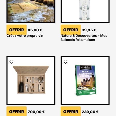
OFFRIR
OFFRIR
85,00
€
39,95
€
Créez votre propre vin
Nature & Découvertes – Mes
3 alcools faits maison
OFFRIR
OFFRIR
700,00
€
239,90
€