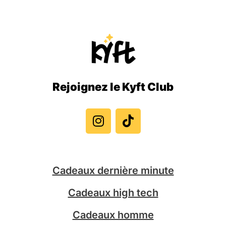
Rejoignez le Kyft Club
I
T
n
i
s
k
t
t
a
o
g
k
Cadeaux dernière minute
r
a
Cadeaux high tech
m
Cadeaux homme