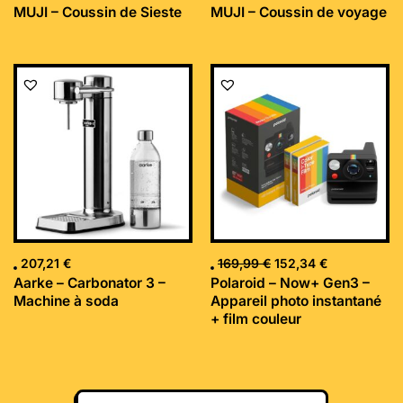
MUJI – Coussin de Sieste
MUJI – Coussin de voyage
Le
Le
prix
prix
initial
actuel
était :
est :
169,99 €.
152,34 €.
207,21
€
169,99
€
152,34
€
Aarke – Carbonator 3 –
Polaroid – Now+ Gen3 –
Machine à soda
Appareil photo instantané
+ film couleur