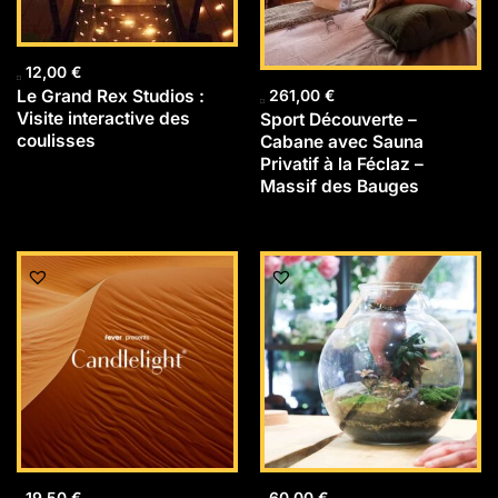
12,00
€
Le Grand Rex Studios :
261,00
€
Visite interactive des
Sport Découverte –
coulisses
Cabane avec Sauna
Privatif à la Féclaz –
Massif des Bauges
19,50
€
60,00
€