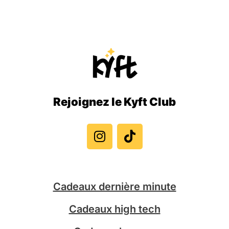
Rejoignez le Kyft Club
I
T
n
i
s
k
t
t
a
o
g
k
Cadeaux dernière minute
r
a
Cadeaux high tech
m