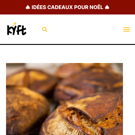
Aller
🎄 IDÉES CADEAUX POUR NOËL 🎄
au
contenu
Rechercher
M