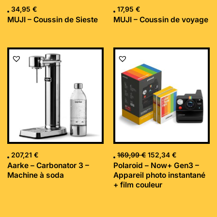
34,95
€
17,95
€
MUJI – Coussin de Sieste
MUJI – Coussin de voyage
Le
Le
prix
prix
initial
actuel
était :
est :
169,99 €.
152,34 €.
207,21
€
169,99
€
152,34
€
Aarke – Carbonator 3 –
Polaroid – Now+ Gen3 –
Machine à soda
Appareil photo instantané
+ film couleur