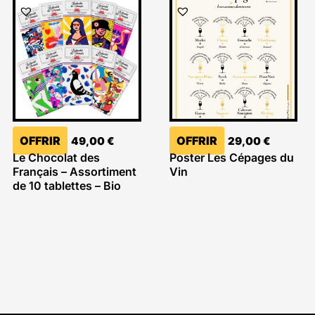
OFFRIR
OFFRIR
49,00
€
29,00
€
Le Chocolat des
Poster Les Cépages du
Français – Assortiment
Vin
de 10 tablettes – Bio