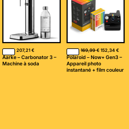
était :
est :
169,99 €.
152,
207,21
€
169,99
€
152,34
€
Aarke – Carbonator 3 –
Polaroid – Now+ Gen3 –
Machine à soda
Appareil photo
instantané + film couleur