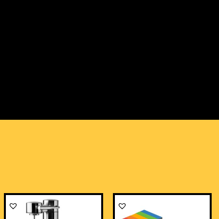
Le
Le
prix
prix
initial
actu