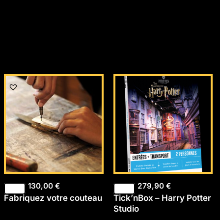
130,00
€
279,90
€
Fabriquez votre couteau
Tick’nBox – Harry Potter
Studio