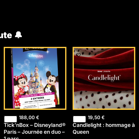
ute 🔔
188,00
€
19,50
€
Tick’nBox – Disneyland®
Candlelight : hommage à
Paris – Journée en duo –
Queen
1 parc