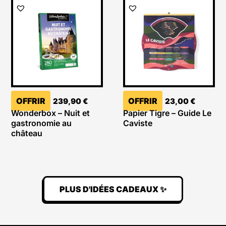
OFFRIR
OFFRIR
239,90
€
23,00
€
Wonderbox – Nuit et
Papier Tigre – Guide Le
gastronomie au
Caviste
château
PLUS D'IDÉES CADEAUX ✨