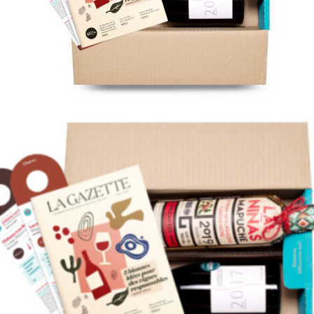
Ajouter à ma Kyft list