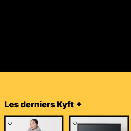
Les derniers Kyft ✦