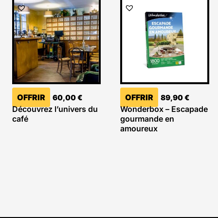
OFFRIR
OFFRIR
60,00
€
89,90
€
Découvrez l’univers du
Wonderbox – Escapade
café
gourmande en
amoureux