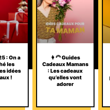
5 : On a
👩‍🦳 Guides
hé les
Cadeaux Mamans
es idées
: Les cadeaux
aux !
qu’elles vont
adorer