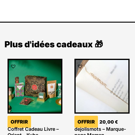
Plus d'idées cadeaux 🎁
OFFRIR
OFFRIR
20,00
€
Coffret Cadeau Livre –
dejolismots – Marque-