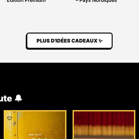
Edition Premium
– Pays Nordiques
PLUS D'IDÉES CADEAUX ✨
ute 🔔