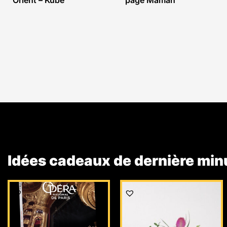
Orient – Kube
page Maman
Idées cadeaux de dernière min