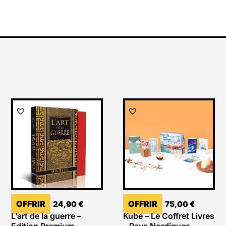
OFFRIR
OFFRIR
24,90
€
75,00
€
L’art de la guerre –
Kube – Le Coffret Livres