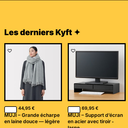
Les derniers Kyft ✦
44,95
€
69,95
€
MUJI – Grande écharpe
MUJI – Support d’écran
en laine douce — légère
en acier avec tiroir ‐
large