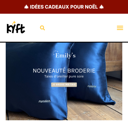
Aller
🎄 IDÉES CADEAUX POUR NOËL 🎄
au
contenu
Rechercher
M