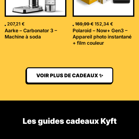
207,21
€
169,99
€
152,34
€
Aarke – Carbonator 3 –
Polaroid – Now+ Gen3 –
Machine à soda
Appareil photo instantané
+ film couleur
VOIR PLUS DE CADEAUX ✨
Les guides cadeaux Kyft​