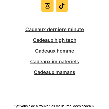
n
i
s
k
t
t
a
o
g
k
Cadeaux dernière minute
r
a
Cadeaux high tech
m
Cadeaux homme
Cadeaux immatériels
Cadeaux mamans
Kyft vous aide à trouver les meilleures idées cadeaux.