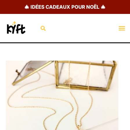
Aller
🎄 IDÉES CADEAUX POUR NOËL 🎄
au
contenu
Rechercher
M