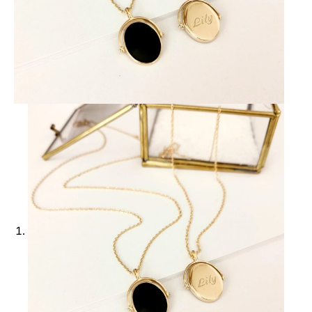
Ajouter à ma Kyft list