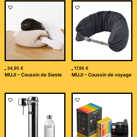
34,95
€
17,95
€
MUJI – Coussin de Sieste
MUJI – Coussin de voyage
Le
Le
prix
prix
initial
actuel
était :
est :
169,99 €.
152,34 €.