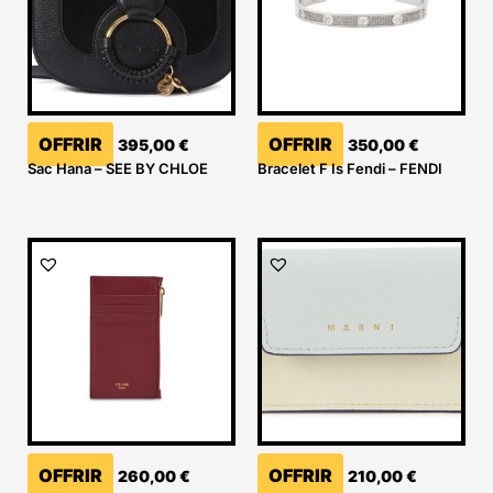
OFFRIR
OFFRIR
395,00
€
350,00
€
Sac Hana – SEE BY CHLOE
Bracelet F Is Fendi – FENDI
OFFRIR
OFFRIR
260,00
€
210,00
€