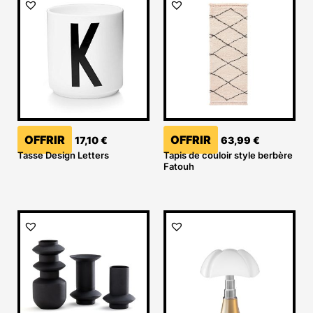
OFFRIR
OFFRIR
17,10
€
63,99
€
Tasse Design Letters
Tapis de couloir style berbère
Fatouh