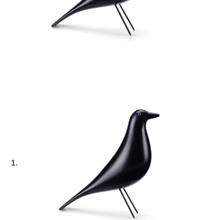
Ajouter à ma Kyft list