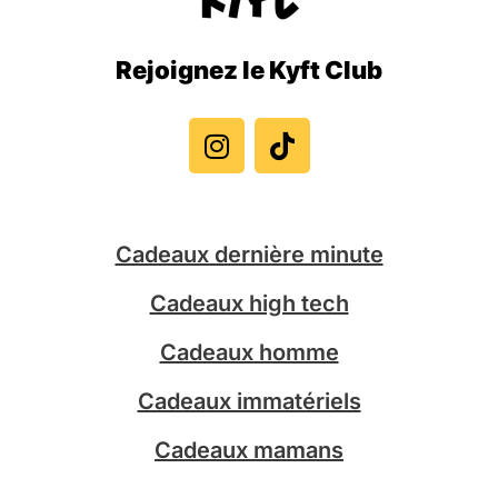
Rejoignez le Kyft Club
I
T
n
i
s
k
t
t
a
o
g
k
Cadeaux dernière minute
r
a
Cadeaux high tech
m
Cadeaux homme
Cadeaux immatériels
Cadeaux mamans