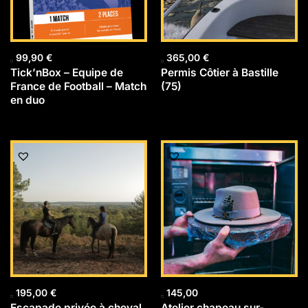
99,90
€
365,00
€
Tick’nBox – Equipe de
Permis Côtier à Bastille
France de Football – Match
(75)
en duo
195,00
€
145,00
Escapade privée à cheval
Atelier chapeau sur-