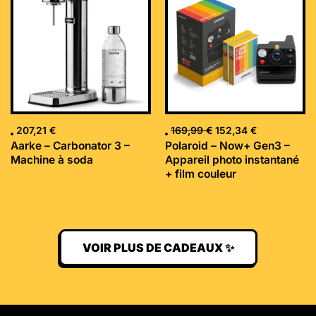
initial
actuel
était :
est :
169,99 €.
152,34 €.
207,21
€
169,99
€
152,34
€
Aarke – Carbonator 3 –
Polaroid – Now+ Gen3 –
Machine à soda
Appareil photo instantané
+ film couleur
VOIR PLUS DE CADEAUX ✨