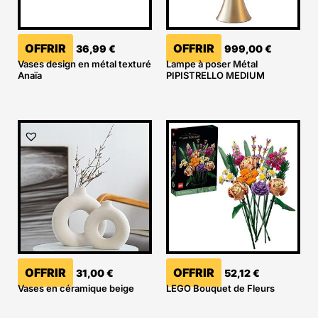
OFFRIR
OFFRIR
36,99
€
999,00
€
Vases design en métal texturé
Lampe à poser Métal
Anaïa
PIPISTRELLO MEDIUM
OFFRIR
OFFRIR
31,00
€
52,12
€
Vases en céramique beige
LEGO Bouquet de Fleurs