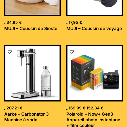
34,95
€
17,95
€
MUJI – Coussin de Sieste
MUJI – Coussin de voyage
Le
Le
prix
prix
initial
actuel
était :
est :
169,99 €.
152,34 €.
207,21
€
169,99
€
152,34
€
Aarke – Carbonator 3 –
Polaroid – Now+ Gen3 –
Machine à soda
Appareil photo instantané
+ film couleur