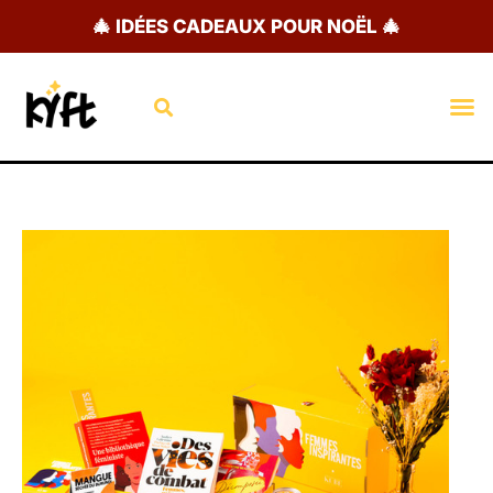
Aller
🎄 IDÉES CADEAUX POUR NOËL 🎄
au
contenu
Rechercher
M