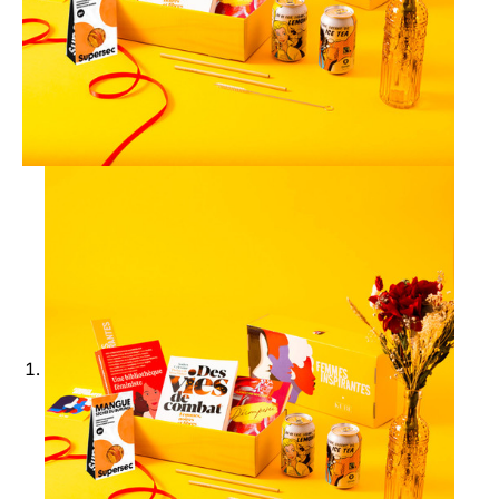
Ajouter à ma Kyft list