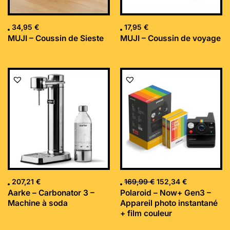
34,95
€
17,95
€
MUJI – Coussin de Sieste
MUJI – Coussin de voyage
Le
Le
prix
prix
initial
actuel
était :
est :
169,99 €.
152,34 €.
207,21
€
169,99
€
152,34
€
Aarke – Carbonator 3 –
Polaroid – Now+ Gen3 –
Machine à soda
Appareil photo instantané
+ film couleur