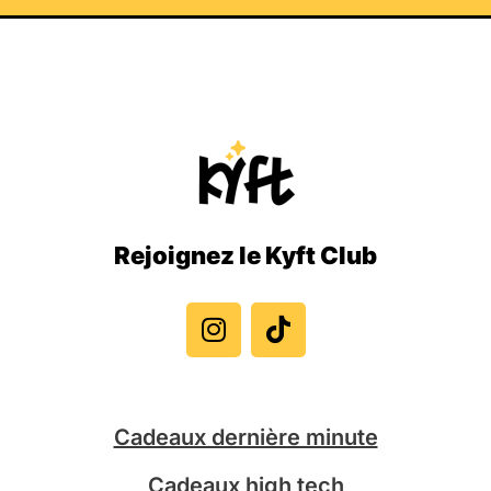
Rejoignez le Kyft Club
I
T
n
i
s
k
t
t
a
o
g
k
Cadeaux dernière minute
r
a
Cadeaux high tech