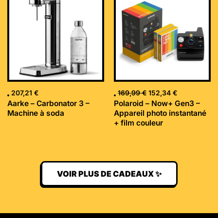
initial
actuel
était :
est :
169,99 €.
152,34 €.
207,21
€
169,99
€
152,34
€
Aarke – Carbonator 3 –
Polaroid – Now+ Gen3 –
Machine à soda
Appareil photo instantané
+ film couleur
VOIR PLUS DE CADEAUX ✨