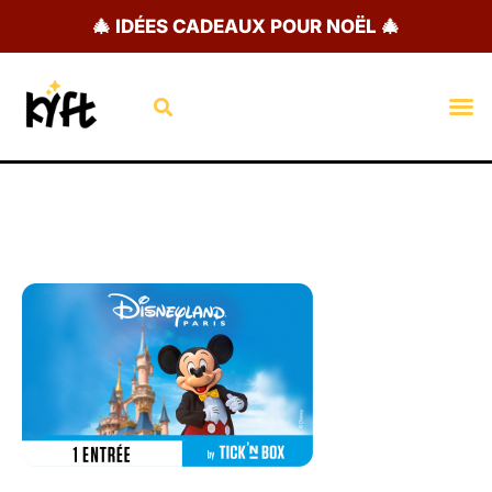
Aller
🎄 IDÉES CADEAUX POUR NOËL 🎄
au
contenu
Rechercher
M