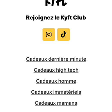
Rejoignez le Kyft Club
I
T
n
i
s
k
t
t
a
o
g
k
Cadeaux dernière minute
r
a
Cadeaux high tech
m
Cadeaux homme
Cadeaux immatériels
Cadeaux mamans