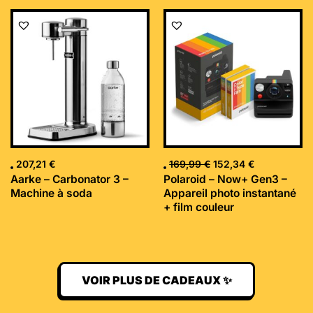
Le
Le
prix
prix
initial
actuel
était :
est :
169,99 €.
152,34 €.
207,21
€
169,99
€
152,34
€
Aarke – Carbonator 3 –
Polaroid – Now+ Gen3 –
Machine à soda
Appareil photo instantané
+ film couleur
VOIR PLUS DE CADEAUX ✨