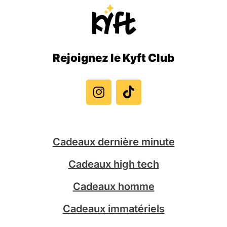
Rejoignez le Kyft Club
I
T
n
i
s
k
t
t
a
o
g
k
Cadeaux dernière minute
r
a
Cadeaux high tech
m
Cadeaux homme
Cadeaux immatériels