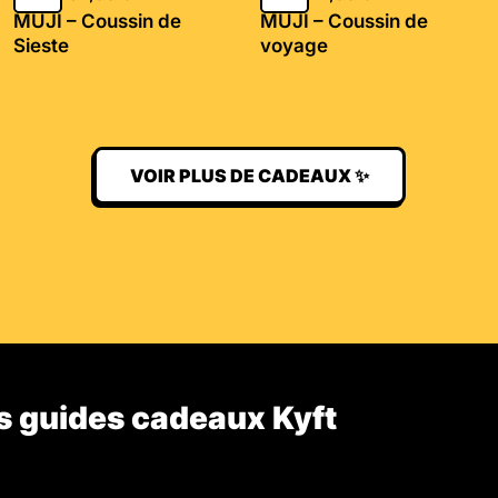
MUJI – Coussin de
MUJI – Coussin de
Sieste
voyage
VOIR PLUS DE CADEAUX ✨
s guides cadeaux Kyft​