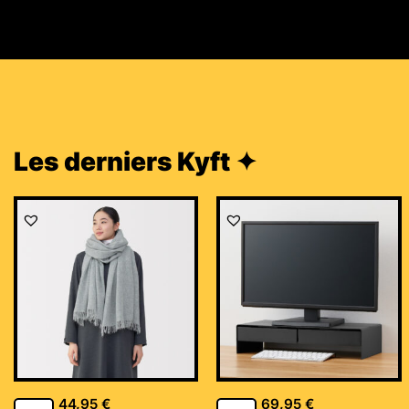
Les derniers Kyft ✦
44,95
€
69,95
€