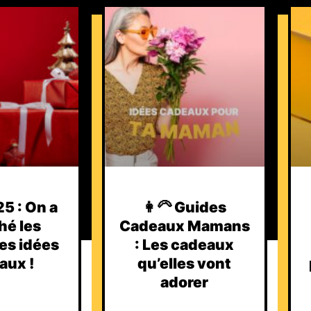
5 : On a
👩‍🦳 Guides
hé les
Cadeaux Mamans
es idées
: Les cadeaux
aux !
qu’elles vont
adorer