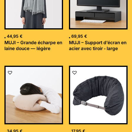
44,95
€
69,95
€
MUJI – Grande écharpe en
MUJI – Support d’écran en
laine douce — légère
acier avec tiroir ‐ large
34,95
€
17,95
€