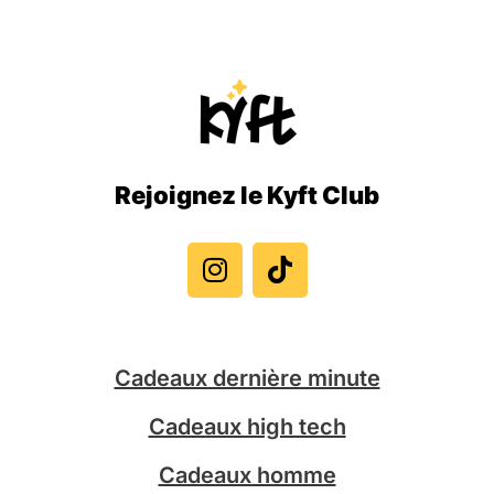
Rejoignez le Kyft Club
I
T
n
i
s
k
t
t
a
o
g
k
Cadeaux dernière minute
r
a
Cadeaux high tech
m
Cadeaux homme