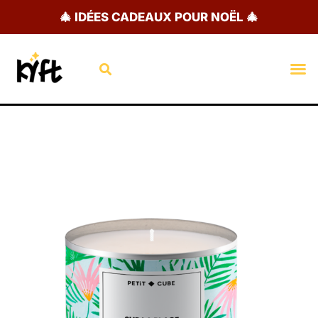
Aller
🎄 IDÉES CADEAUX POUR NOËL 🎄
au
contenu
Rechercher
M