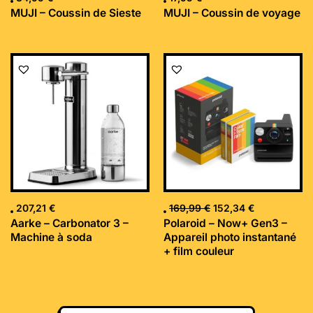
MUJI – Coussin de Sieste
MUJI – Coussin de voyage
Le
Le
prix
prix
initial
actuel
était :
est :
169,99 €.
152,34 €.
207,21
€
169,99
€
152,34
€
Aarke – Carbonator 3 –
Polaroid – Now+ Gen3 –
Machine à soda
Appareil photo instantané
+ film couleur