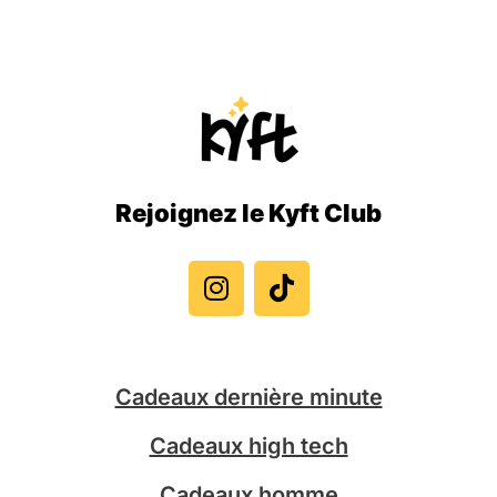
Rejoignez le Kyft Club
I
T
n
i
s
k
t
t
a
o
g
k
Cadeaux dernière minute
r
a
Cadeaux high tech
m
Cadeaux homme