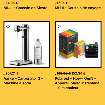
34,95
€
17,95
€
MUJI – Coussin de Sieste
MUJI – Coussin de voyage
Le
Le
prix
prix
initial
actuel
était :
est :
169,99 €.
152,34 €.
207,21
€
169,99
€
152,34
€
Aarke – Carbonator 3 –
Polaroid – Now+ Gen3 –
Machine à soda
Appareil photo instantané
+ film couleur