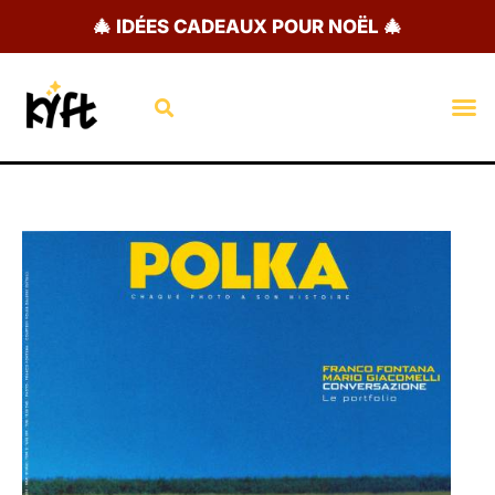
Aller
🎄 IDÉES CADEAUX POUR NOËL 🎄
au
contenu
Rechercher
M