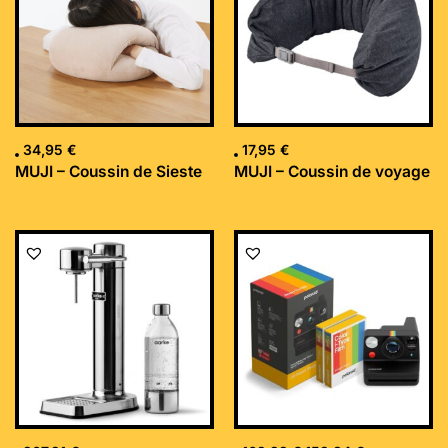
34,95
€
17,95
€
MUJI – Coussin de Sieste
MUJI – Coussin de voyage
Le
Le
prix
prix
initial
actuel
était :
est :
169,99 €.
152,34 €.