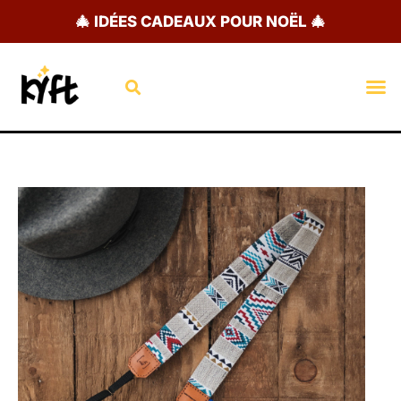
Aller
🎄 IDÉES CADEAUX POUR NOËL 🎄
au
contenu
Rechercher
M