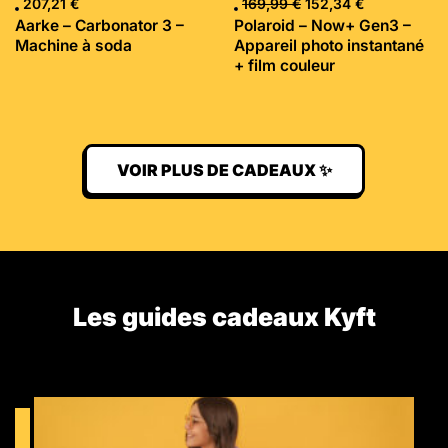
207,21
€
169,99
€
152,34
€
Aarke – Carbonator 3 –
Polaroid – Now+ Gen3 –
Machine à soda
Appareil photo instantané
+ film couleur
VOIR PLUS DE CADEAUX ✨
Les guides cadeaux Kyft​