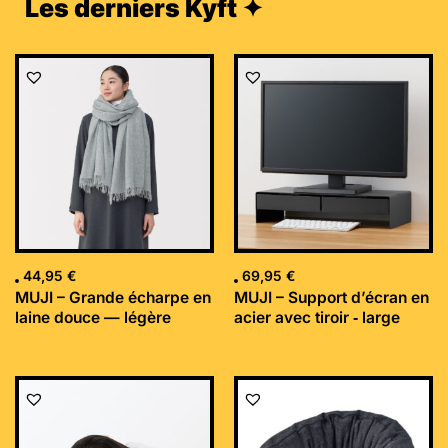
Les derniers Kyft ✦
44,95
€
69,95
€
MUJI – Grande écharpe en
MUJI – Support d’écran en
laine douce — légère
acier avec tiroir ‐ large