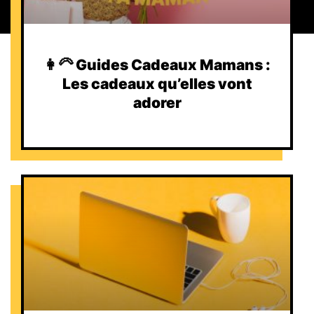
👩‍🦳 Guides Cadeaux Mamans :
Les cadeaux qu’elles vont
adorer