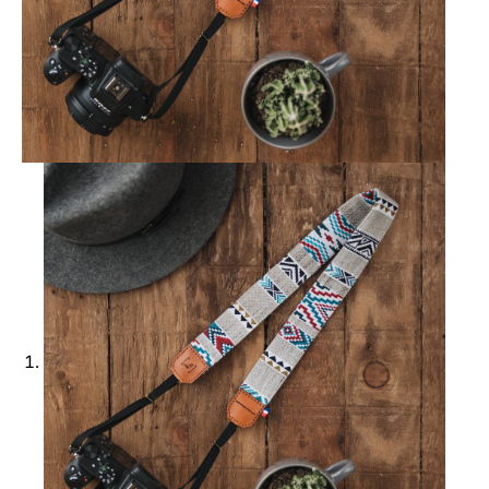
Ajouter à ma Kyft list