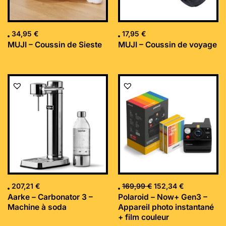
34,95
€
17,95
€
MUJI – Coussin de Sieste
MUJI – Coussin de voyage
Le
Le
prix
prix
initial
actuel
était :
est :
169,99 €.
152,34 €.
207,21
€
169,99
€
152,34
€
Aarke – Carbonator 3 –
Polaroid – Now+ Gen3 –
Machine à soda
Appareil photo instantané
+ film couleur