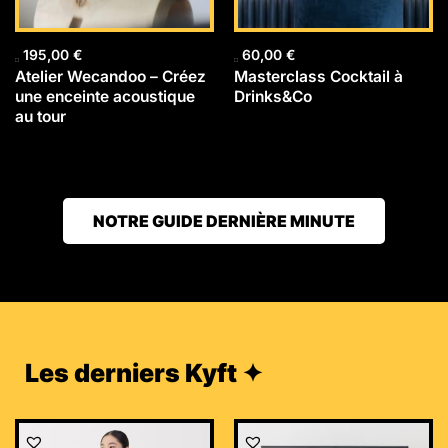
195,00
€
60,00
€
Atelier Wecandoo – Créez
Masterclass Cocktail à
une enceinte acoustique
Drinks&Co
au tour
NOTRE GUIDE DERNIÈRE MINUTE
Les derniers Kyft ✦