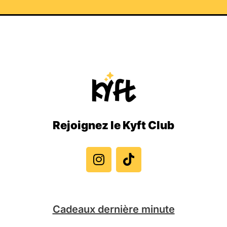
Rejoignez le Kyft Club
I
T
n
i
s
k
t
t
a
o
g
k
Cadeaux dernière minute
r
a