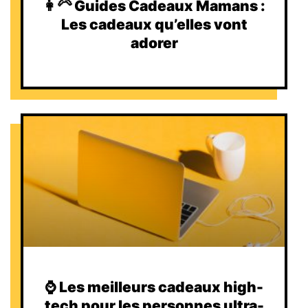
👩‍🦳 Guides Cadeaux Mamans :
Les cadeaux qu’elles vont
adorer
⌚️ Les meilleurs cadeaux high-
tech pour les personnes ultra-