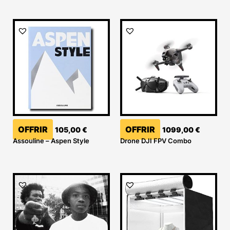
OFFRIR
OFFRIR
105,00
€
1099,00
€
Assouline – Aspen Style
Drone DJI FPV Combo