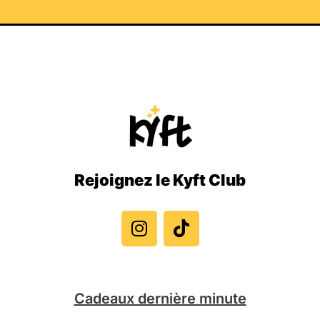
Rejoignez le Kyft Club
I
T
n
i
s
k
t
t
a
o
g
k
Cadeaux dernière minute
r