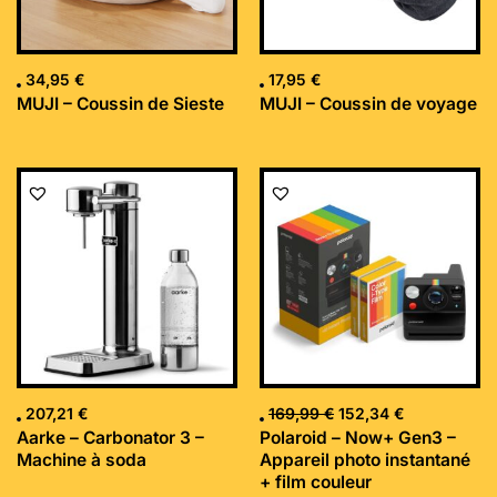
34,95
€
17,95
€
MUJI – Coussin de Sieste
MUJI – Coussin de voyage
Le
Le
prix
prix
initial
actuel
était :
est :
169,99 €.
152,34 €.
207,21
€
169,99
€
152,34
€
Aarke – Carbonator 3 –
Polaroid – Now+ Gen3 –
Machine à soda
Appareil photo instantané
+ film couleur