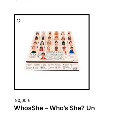
90,00
€
WhosShe – Who’s She? Un