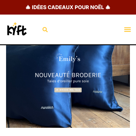
Aller
🎄 IDÉES CADEAUX POUR NOËL 🎄
au
contenu
Rechercher
M