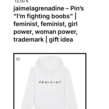
13,00
€
jaimelagrenadine – Pin’s
“I’m fighting boobs” |
feminist, feminist, girl
power, woman power,
trademark | gift idea