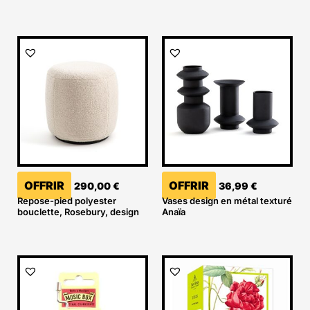
OFFRIR
OFFRIR
290,00
€
36,99
€
Repose-pied polyester
Vases design en métal texturé
bouclette, Rosebury, design
Anaïa