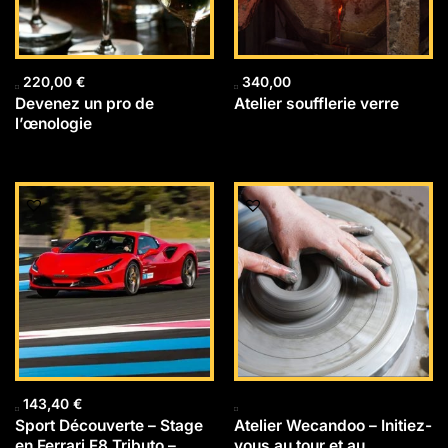
220,00
€
340,00
Devenez un pro de
Atelier soufflerie verre
l’œnologie
143,40
€
Sport Découverte – Stage
Atelier Wecandoo – Initiez-
en Ferrari F8 Tributo –
vous au tour et au