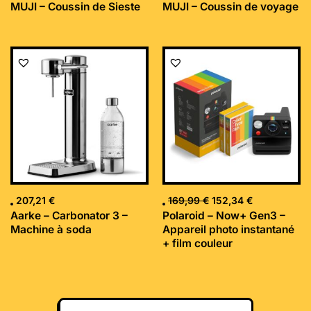
MUJI – Coussin de Sieste
MUJI – Coussin de voyage
Le
Le
prix
prix
initial
actuel
était :
est :
169,99 €.
152,34 €.
207,21
€
169,99
€
152,34
€
Aarke – Carbonator 3 –
Polaroid – Now+ Gen3 –
Machine à soda
Appareil photo instantané
+ film couleur