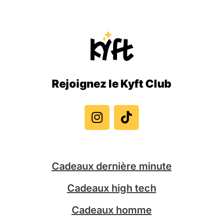
Rejoignez le Kyft Club
I
T
n
i
s
k
t
t
a
o
g
k
Cadeaux dernière minute
r
a
Cadeaux high tech
m
Cadeaux homme