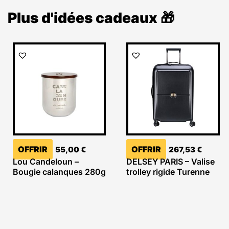
Plus d'idées cadeaux 🎁
OFFRIR
OFFRIR
55,00
€
267,53
€
Lou Candeloun –
DELSEY PARIS – Valise
Bougie calanques 280g
trolley rigide Turenne