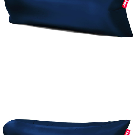
Ajouter à ma Kyft list