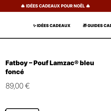
🎄 IDÉES CADEAUX POUR NOËL 🎄
✨ IDÉES CADEAUX
🎁 GUIDES C
Fatboy – Pouf Lamzac® bleu
foncé
89,00
€