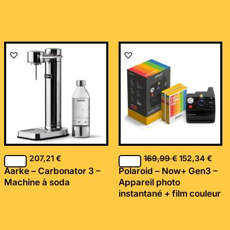
Le
Le
prix
prix
initial
actu
était :
est :
169,99 €.
152,
207,21
€
169,99
€
152,34
€
Aarke – Carbonator 3 –
Polaroid – Now+ Gen3 –
Machine à soda
Appareil photo
instantané + film couleur