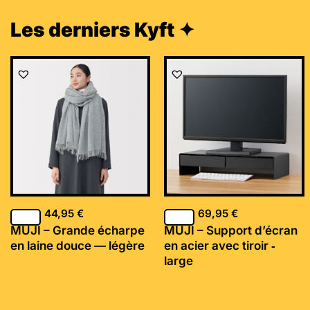
Les derniers Kyft ✦
44,95
€
69,95
€
MUJI – Grande écharpe
MUJI – Support d’écran
en laine douce — légère
en acier avec tiroir ‐
large