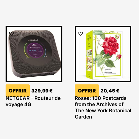
OFFRIR
OFFRIR
329,99
€
20,45
€
NETGEAR – Routeur de
Roses: 100 Postcards
voyage 4G
from the Archives of
The New York Botanical
Garden