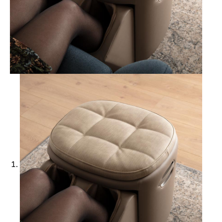
Ajouter à ma Kyft list