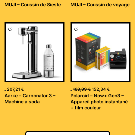
MUJI – Coussin de Sieste
MUJI – Coussin de voyage
Le
Le
prix
prix
initial
actuel
était :
est :
169,99 €.
152,34 €.
207,21
€
169,99
€
152,34
€
Aarke – Carbonator 3 –
Polaroid – Now+ Gen3 –
Machine à soda
Appareil photo instantané
+ film couleur