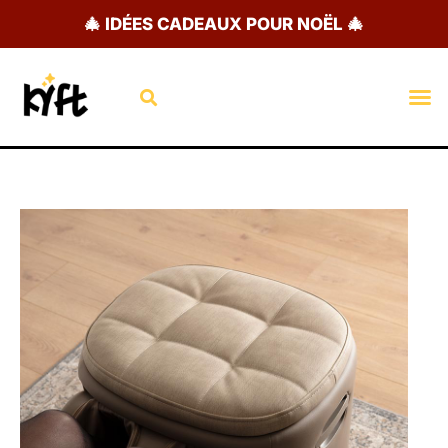
Aller
🎄 IDÉES CADEAUX POUR NOËL 🎄
au
contenu
Rechercher
M