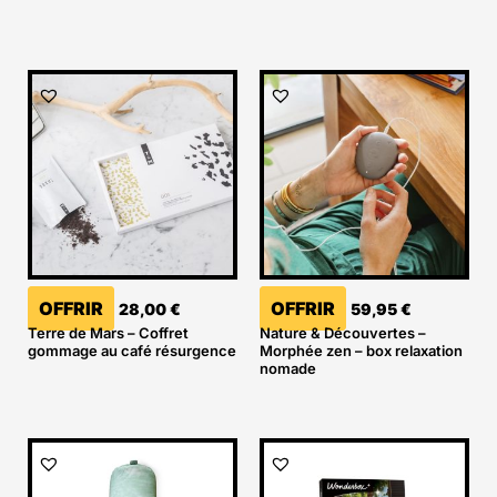
OFFRIR
OFFRIR
28,00
€
59,95
€
Terre de Mars – Coffret
Nature & Découvertes –
gommage au café résurgence
Morphée zen – box relaxation
nomade