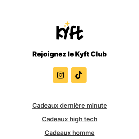
Rejoignez le Kyft Club
I
T
n
i
s
k
t
t
a
o
g
k
Cadeaux dernière minute
r
a
Cadeaux high tech
m
Cadeaux homme