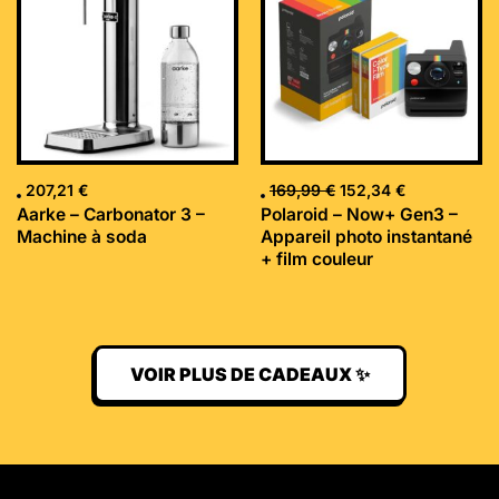
était :
est :
169,99 €.
152,34 €.
207,21
€
169,99
€
152,34
€
Aarke – Carbonator 3 –
Polaroid – Now+ Gen3 –
Machine à soda
Appareil photo instantané
+ film couleur
VOIR PLUS DE CADEAUX ✨