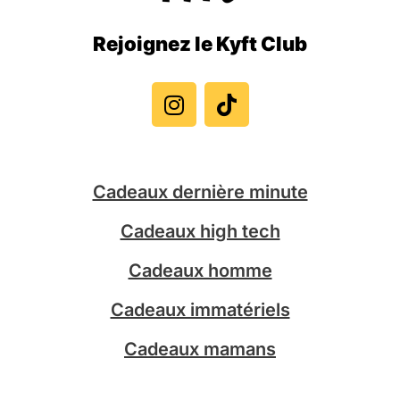
Rejoignez le Kyft Club
I
T
n
i
s
k
t
t
a
o
g
k
Cadeaux dernière minute
r
a
Cadeaux high tech
m
Cadeaux homme
Cadeaux immatériels
Cadeaux mamans