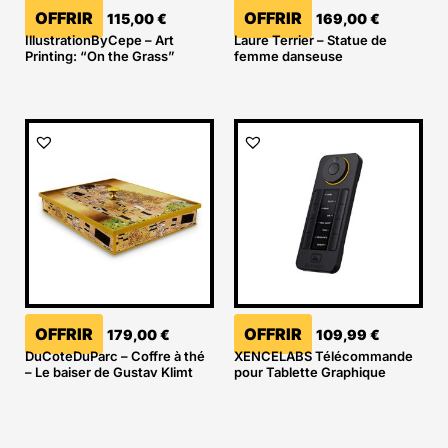
OFFRIR
OFFRIR
115,00
€
169,00
€
IllustrationByCepe – Art
Laure Terrier – Statue de
Printing: “On the Grass”
femme danseuse
OFFRIR
OFFRIR
179,00
€
109,99
€
DuCoteDuParc – Coffre à thé
XENCELABS Télécommande
– Le baiser de Gustav Klimt
pour Tablette Graphique