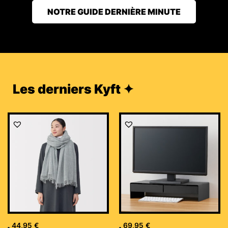
NOTRE GUIDE DERNIÈRE MINUTE
Les derniers Kyft ✦
44,95
€
69,95
€