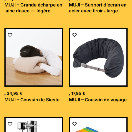
MUJI – Grande écharpe en
MUJI – Support d’écran en
laine douce — légère
acier avec tiroir ‐ large
34,95
€
17,95
€
MUJI – Coussin de Sieste
MUJI – Coussin de voyage
Le
Le
prix
prix
initial
actuel