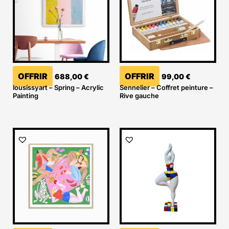
OFFRIR
OFFRIR
688,00
€
99,00
€
lousissyart – Spring – Acrylic
Sennelier – Coffret peinture –
Painting
Rive gauche