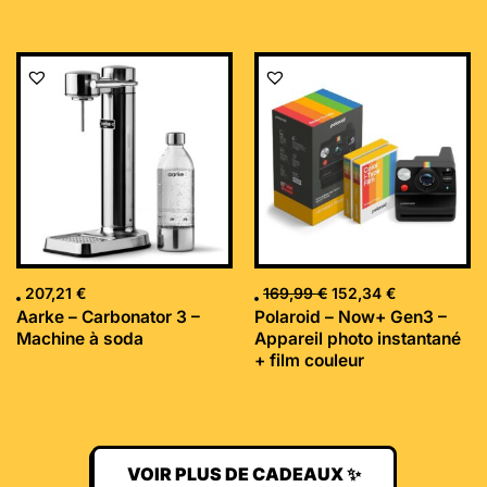
Le
Le
prix
prix
initial
actuel
était :
est :
169,99 €.
152,34 €.
207,21
€
169,99
€
152,34
€
Aarke – Carbonator 3 –
Polaroid – Now+ Gen3 –
Machine à soda
Appareil photo instantané
+ film couleur
VOIR PLUS DE CADEAUX ✨