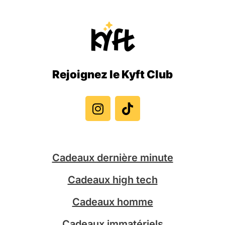
Rejoignez le Kyft Club
I
T
n
i
s
k
t
t
a
o
g
k
Cadeaux dernière minute
r
a
Cadeaux high tech
m
Cadeaux homme
Cadeaux immatériels