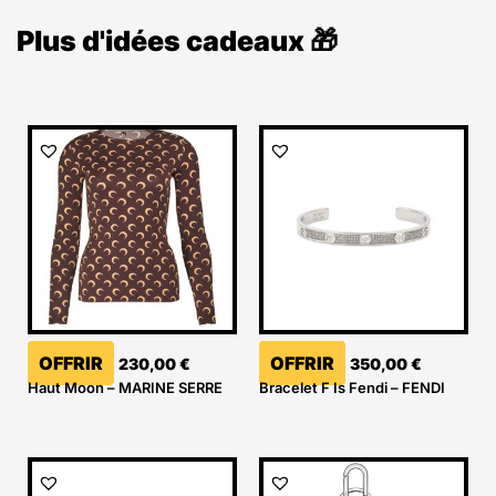
Plus d'idées cadeaux 🎁
OFFRIR
OFFRIR
230,00
€
350,00
€
Haut Moon – MARINE SERRE
Bracelet F Is Fendi – FENDI