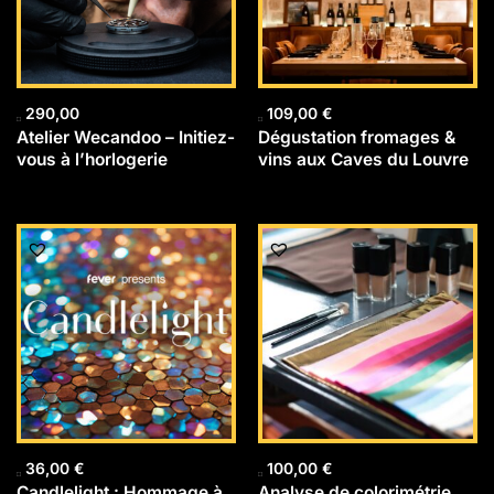
290,00
109,00
€
Atelier Wecandoo – Initiez-
Dégustation fromages &
vous à l’horlogerie
vins aux Caves du Louvre
36,00
€
100,00
€
Candlelight : Hommage à
Analyse de colorimétrie