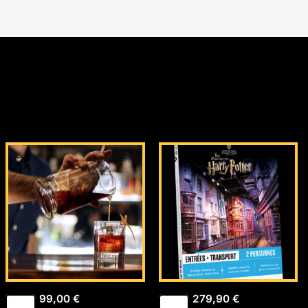
el
00 €.
99,00
€
279,90
€