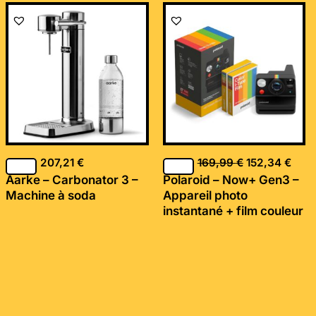
Le
Le
prix
prix
initial
actu
était :
est :
169,99 €.
152,
207,21
€
169,99
€
152,34
€
Aarke – Carbonator 3 –
Polaroid – Now+ Gen3 –
Machine à soda
Appareil photo
instantané + film couleur