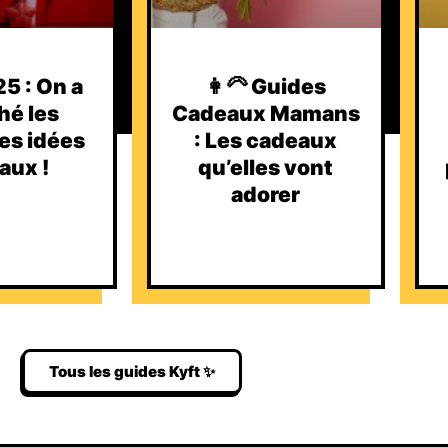
5 : On a
👩‍🦳 Guides
hé les
Cadeaux Mamans
es idées
: Les cadeaux
aux !
qu’elles vont
adorer
Tous les guides Kyft ✨