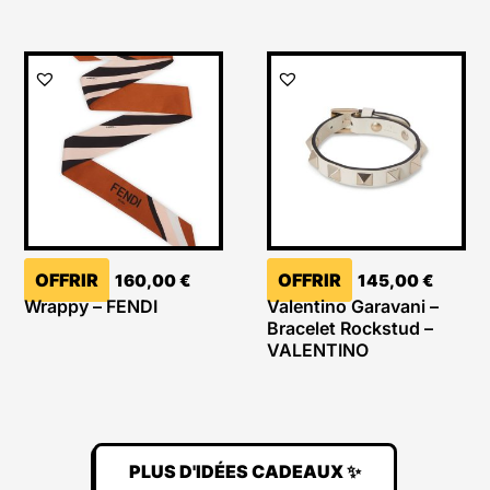
OFFRIR
OFFRIR
160,00
€
145,00
€
Wrappy – FENDI
Valentino Garavani –
Bracelet Rockstud –
VALENTINO
PLUS D'IDÉES CADEAUX ✨