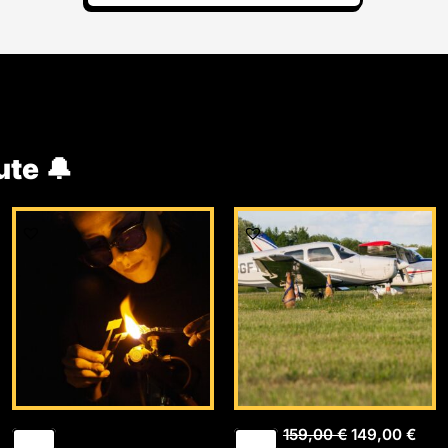
ute 🔔
Le
Le
prix
prix
initial
actu
était :
est :
159,00 €.
149,
159,00
€
149,00
€