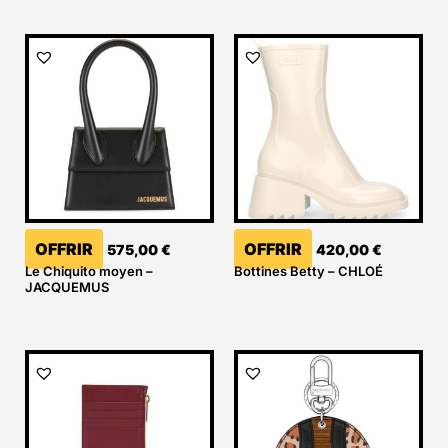
OFFRIR
OFFRIR
575,00
€
420,00
€
Le Chiquito moyen –
Bottines Betty – CHLOÉ
JACQUEMUS