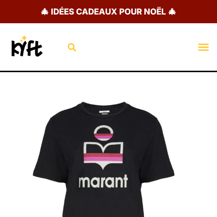
Aller
🎄 IDÉES CADEAUX POUR NOËL 🎄
au
contenu
Rechercher
M