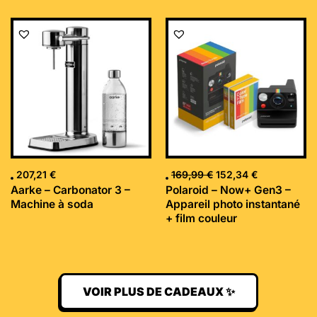
Le
Le
prix
prix
initial
actuel
était :
est :
169,99 €.
152,34 €.
207,21
€
169,99
€
152,34
€
Aarke – Carbonator 3 –
Polaroid – Now+ Gen3 –
Machine à soda
Appareil photo instantané
+ film couleur
VOIR PLUS DE CADEAUX ✨