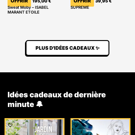
OFFRIR
OFFRIR
195,00
€
39,95
€
Sweat Moby – ISABEL
SUPREME
MARANT ETOILE
PLUS D'IDÉES CADEAUX ✨
Idées cadeaux de dernière
minute 🔔