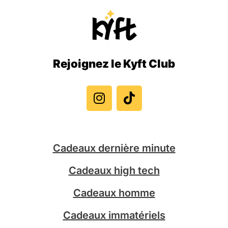
Rejoignez le Kyft Club
I
T
n
i
s
k
t
t
a
o
g
k
Cadeaux dernière minute
r
a
Cadeaux high tech
m
Cadeaux homme
Cadeaux immatériels