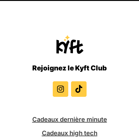
Rejoignez le Kyft Club
I
T
n
i
s
k
t
t
a
o
g
k
Cadeaux dernière minute
r
a
Cadeaux high tech
m