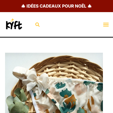
Aller
🎄 IDÉES CADEAUX POUR NOËL 🎄
au
contenu
Rechercher
M