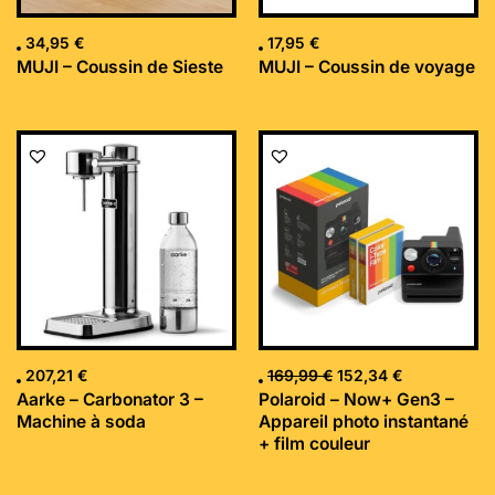
34,95
€
17,95
€
MUJI – Coussin de Sieste
MUJI – Coussin de voyage
Le
Le
prix
prix
initial
actuel
était :
est :
169,99 €.
152,34 €.
207,21
€
169,99
€
152,34
€
Aarke – Carbonator 3 –
Polaroid – Now+ Gen3 –
Machine à soda
Appareil photo instantané
+ film couleur