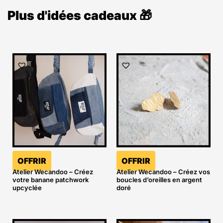
Plus d'idées cadeaux 🎁
OFFRIR
OFFRIR
Atelier Wecandoo – Créez
Atelier Wecandoo – Créez vos
votre banane patchwork
boucles d’oreilles en argent
upcyclée
doré