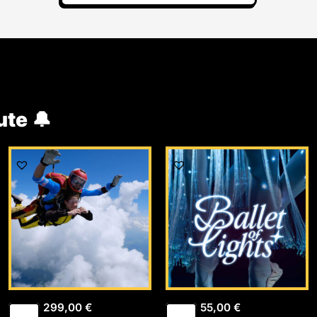
ute 🔔
299,00
€
55,00
€