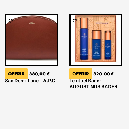
OFFRIR
OFFRIR
380,00
€
320,00
€
Sac Demi-Lune – A.P.C.
Le rituel Bader –
AUGUSTINUS BADER