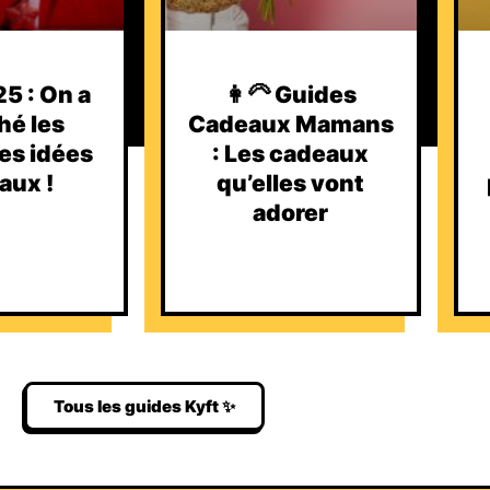
5 : On a
👩‍🦳 Guides
hé les
Cadeaux Mamans
es idées
: Les cadeaux
aux !
qu’elles vont
adorer
Tous les guides Kyft ✨