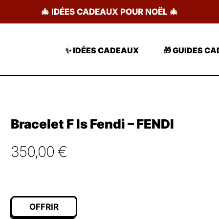
🎄 IDÉES CADEAUX POUR NOËL 🎄
✨ IDÉES CADEAUX
🎁 GUIDES C
Bracelet F Is Fendi – FENDI
350,00
€
OFFRIR