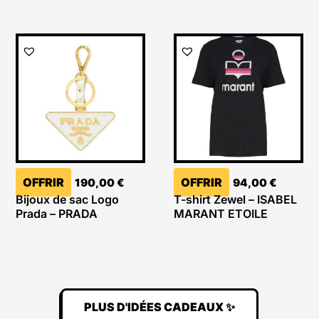
OFFRIR
OFFRIR
190,00
€
94,00
€
Bijoux de sac Logo
T-shirt Zewel – ISABEL
Prada – PRADA
MARANT ETOILE
PLUS D'IDÉES CADEAUX ✨