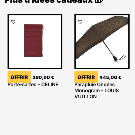
OFFRIR
OFFRIR
260,00
€
445,00
€
Porte-cartes – CELINE
Parapluie Ondées
Monogram – LOUIS
VUITTON