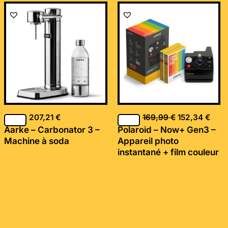
Le
Le
prix
prix
initial
actu
était :
est :
169,99 €.
152,
207,21
€
169,99
€
152,34
€
Aarke – Carbonator 3 –
Polaroid – Now+ Gen3 –
Machine à soda
Appareil photo
instantané + film couleur