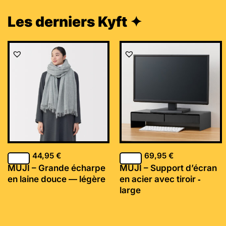
Les derniers Kyft ✦
44,95
€
69,95
€
MUJI – Grande écharpe
MUJI – Support d’écran
en laine douce — légère
en acier avec tiroir ‐
large