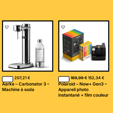
Le
Le
prix
prix
initial
actu
était :
est :
169,99 €.
152,
207,21
€
169,99
€
152,34
€
Aarke – Carbonator 3 –
Polaroid – Now+ Gen3 –
Machine à soda
Appareil photo
instantané + film couleur