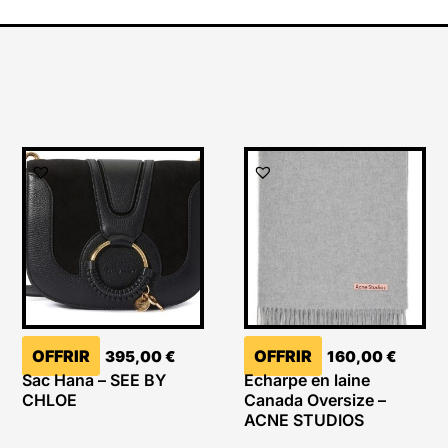
OFFRIR
OFFRIR
395,00
€
160,00
€
Sac Hana – SEE BY
Echarpe en laine
CHLOE
Canada Oversize –
ACNE STUDIOS