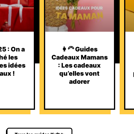
5 : On a
👩‍🦳 Guides
hé les
Cadeaux Mamans
es idées
: Les cadeaux
aux !
qu’elles vont
adorer