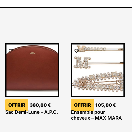
OFFRIR
OFFRIR
380,00
€
105,00
€
Sac Demi-Lune – A.P.C.
Ensemble pour
cheveux – MAX MARA