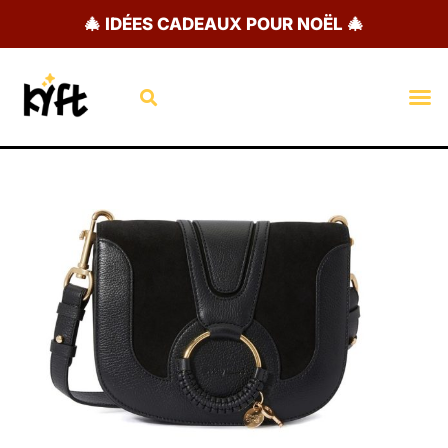
Aller
🎄 IDÉES CADEAUX POUR NOËL 🎄
au
contenu
Rechercher
M