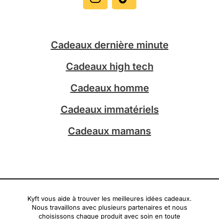
s
k
t
t
a
o
g
k
Cadeaux dernière minute
r
a
Cadeaux high tech
m
Cadeaux homme
Cadeaux immatériels
Cadeaux mamans
Kyft vous aide à trouver les meilleures idées cadeaux.
Nous travaillons avec plusieurs partenaires et nous
choisissons chaque produit avec soin en toute