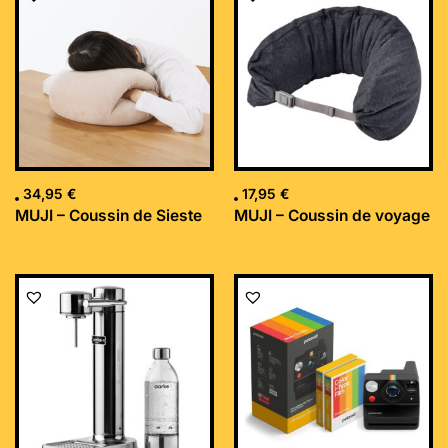
34,95
€
17,95
€
MUJI – Coussin de Sieste
MUJI – Coussin de voyage
Le
Le
prix
prix
initial
actuel
était :
est :
169,99 €.
152,34 €.