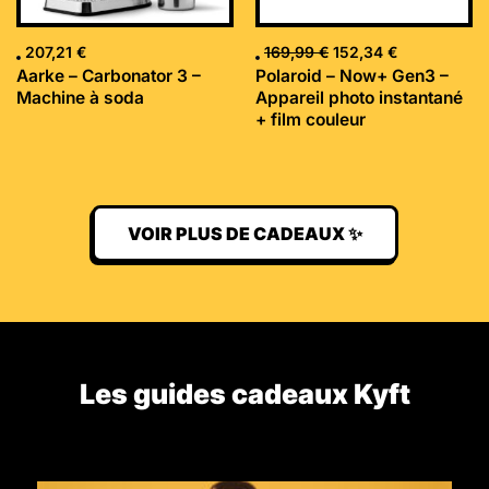
207,21
€
169,99
€
152,34
€
Aarke – Carbonator 3 –
Polaroid – Now+ Gen3 –
Machine à soda
Appareil photo instantané
+ film couleur
VOIR PLUS DE CADEAUX ✨
Les guides cadeaux Kyft​