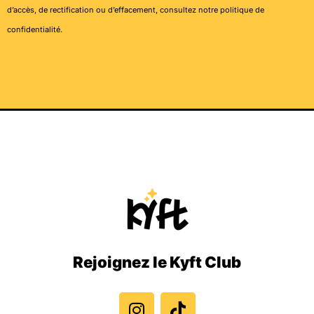
d’accès, de rectification ou d’effacement, consultez notre
politique de
confidentialité
.
Rejoignez le Kyft Club
I
T
n
i