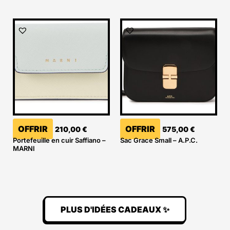
OFFRIR
OFFRIR
210,00
€
575,00
€
Portefeuille en cuir Saffiano –
Sac Grace Small – A.P.C.
MARNI
PLUS D'IDÉES CADEAUX ✨