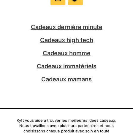
t
t
a
o
g
k
Cadeaux dernière minute
r
a
Cadeaux high tech
m
Cadeaux homme
Cadeaux immatériels
Cadeaux mamans
Kyft vous aide à trouver les meilleures idées cadeaux.
Nous travaillons avec plusieurs partenaires et nous
choisissons chaque produit avec soin en toute