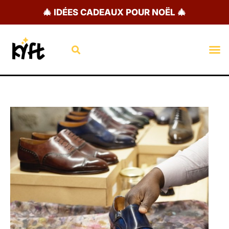
Aller
🎄 IDÉES CADEAUX POUR NOËL 🎄
au
contenu
Rechercher
M