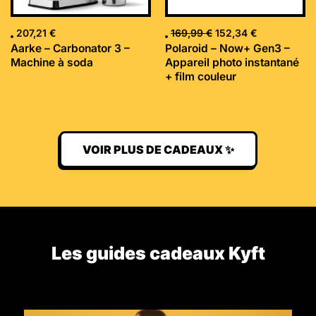
207,21
€
169,99
€
152,34
€
Aarke – Carbonator 3 –
Polaroid – Now+ Gen3 –
Machine à soda
Appareil photo instantané
+ film couleur
VOIR PLUS DE CADEAUX ✨
Les guides cadeaux Kyft​