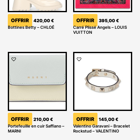
OFFRIR
OFFRIR
420,00
€
395,00
€
Bottines Betty – CHLOÉ
Carré Plissé Angels – LOUIS
VUITTON
OFFRIR
OFFRIR
210,00
€
145,00
€
Portefeuille en cuir Saffiano –
Valentino Garavani – Bracelet
MARNI
Rockstud – VALENTINO