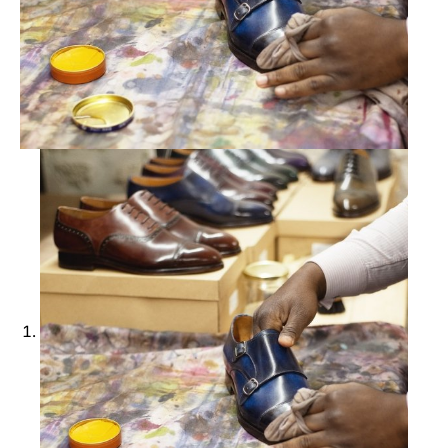
Ajouter à ma Kyft list