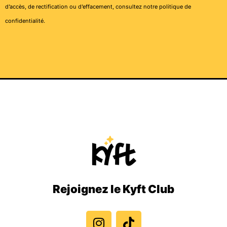
d’accès, de rectification ou d’effacement, consultez notre
politique de
confidentialité
.
Rejoignez le Kyft Club
I
T
n
i
s
k