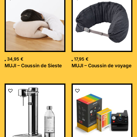
34,95
€
17,95
€
MUJI – Coussin de Sieste
MUJI – Coussin de voyage
Le
Le
prix
prix
initial
actuel
était :
est :
169,99 €.
152,34 €.