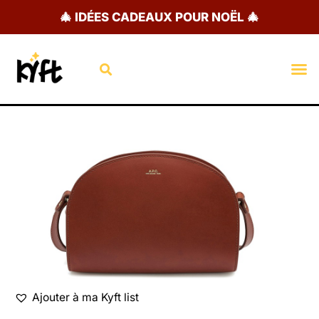
Aller
🎄 IDÉES CADEAUX POUR NOËL 🎄
au
contenu
Rechercher
M
Ajouter à ma Kyft list