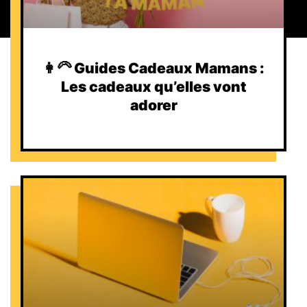
👩‍🦳 Guides Cadeaux Mamans :
Les cadeaux qu’elles vont
adorer