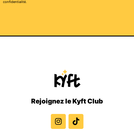
confidentialité
.
Rejoignez le Kyft Club
I
T
n
i
s
k
t
t