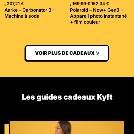
207,21
€
169,99
€
152,34
€
Aarke – Carbonator 3 –
Polaroid – Now+ Gen3 –
Machine à soda
Appareil photo instantané
+ film couleur
VOIR PLUS DE CADEAUX ✨
Les guides cadeaux Kyft​