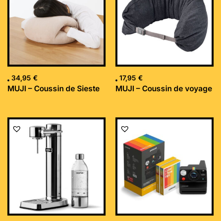
34,95
€
17,95
€
MUJI – Coussin de Sieste
MUJI – Coussin de voyage
Le
Le
prix
prix
initial
actuel
était :
est :
169,99 €.
152,34 €.