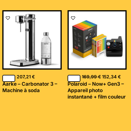
Le
Le
prix
prix
initial
actu
était :
est :
169,99 €.
152,
207,21
€
169,99
€
152,34
€
Aarke – Carbonator 3 –
Polaroid – Now+ Gen3 –
Machine à soda
Appareil photo
instantané + film couleur