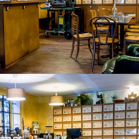
Ajouter à ma Kyft list