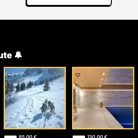
ute 🔔
65,00
€
130,00
€