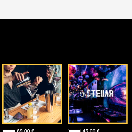
69,00
€
45,00
€