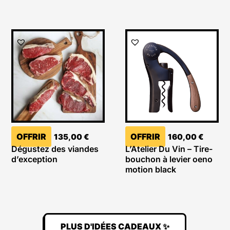
OFFRIR
OFFRIR
135,00
€
160,00
€
Dégustez des viandes
L’Atelier Du Vin – Tire-
d’exception
bouchon à levier oeno
motion black
PLUS D'IDÉES CADEAUX ✨