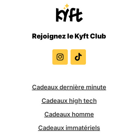
Rejoignez le Kyft Club
I
T
n
i
s
k
t
t
a
o
g
k
Cadeaux dernière minute
r
a
Cadeaux high tech
m
Cadeaux homme
Cadeaux immatériels