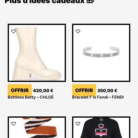
Plus d'idées cadeaux 🎁
OFFRIR
OFFRIR
420,00
€
350,00
€
Bottines Betty – CHLOÉ
Bracelet F Is Fendi – FENDI