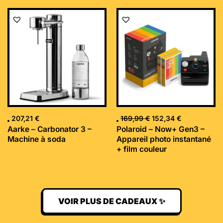
Le
Le
prix
prix
initial
actuel
était :
est :
169,99 €.
152,34 €.
207,21
€
169,99
€
152,34
€
Aarke – Carbonator 3 –
Polaroid – Now+ Gen3 –
Machine à soda
Appareil photo instantané
+ film couleur
VOIR PLUS DE CADEAUX ✨