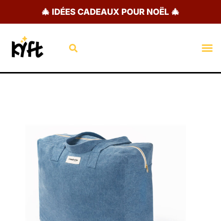
Aller
🎄 IDÉES CADEAUX POUR NOËL 🎄
au
contenu
Rechercher
M