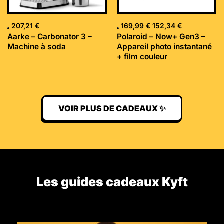
207,21
€
169,99
€
152,34
€
Aarke – Carbonator 3 –
Polaroid – Now+ Gen3 –
Machine à soda
Appareil photo instantané
+ film couleur
VOIR PLUS DE CADEAUX ✨
Les guides cadeaux Kyft​