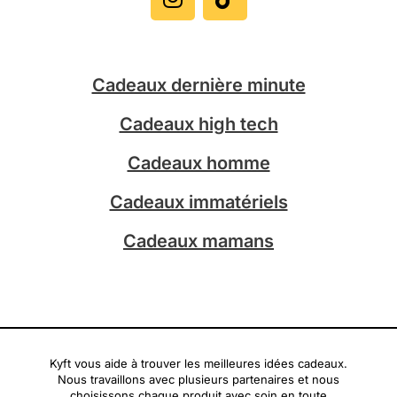
s
k
t
t
a
o
g
k
Cadeaux dernière minute
r
a
Cadeaux high tech
m
Cadeaux homme
Cadeaux immatériels
Cadeaux mamans
Kyft vous aide à trouver les meilleures idées cadeaux.
Nous travaillons avec plusieurs partenaires et nous
choisissons chaque produit avec soin en toute