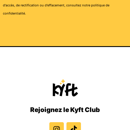
d’accès, de rectification ou d’effacement, consultez notre
politique de
confidentialité
.
Rejoignez le Kyft Club
I
T
n
i