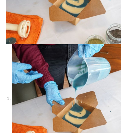
Ajouter à ma Kyft list