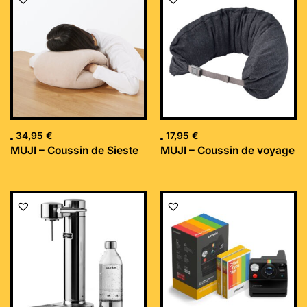
34,95
€
17,95
€
MUJI – Coussin de Sieste
MUJI – Coussin de voyage
Le
Le
prix
prix
initial
actuel
était :
est :
169,99 €.
152,34 €.