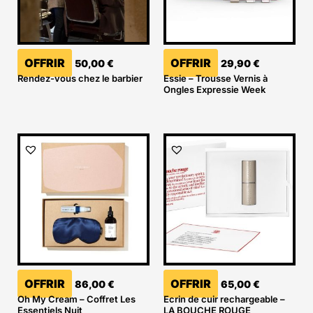
OFFRIR
OFFRIR
50,00
€
29,90
€
Rendez-vous chez le barbier
Essie – Trousse Vernis à
Ongles Expressie Week
OFFRIR
OFFRIR
86,00
€
65,00
€
Oh My Cream – Coffret Les
Ecrin de cuir rechargeable –
Essentiels Nuit
LA BOUCHE ROUGE