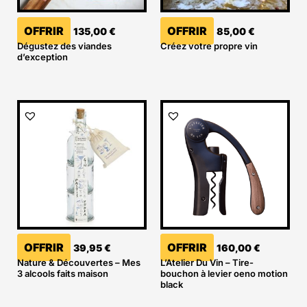
OFFRIR
OFFRIR
135,00
€
85,00
€
Dégustez des viandes
Créez votre propre vin
d’exception
OFFRIR
OFFRIR
39,95
€
160,00
€
Nature & Découvertes – Mes
L’Atelier Du Vin – Tire-
3 alcools faits maison
bouchon à levier oeno motion
black