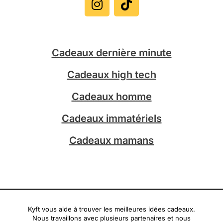
s
k
t
t
a
o
g
k
Cadeaux dernière minute
r
a
Cadeaux high tech
m
Cadeaux homme
Cadeaux immatériels
Cadeaux mamans
Kyft vous aide à trouver les meilleures idées cadeaux.
Nous travaillons avec plusieurs partenaires et nous