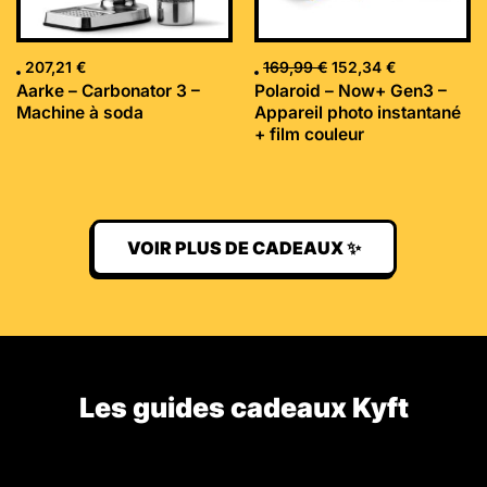
207,21
€
169,99
€
152,34
€
Aarke – Carbonator 3 –
Polaroid – Now+ Gen3 –
Machine à soda
Appareil photo instantané
+ film couleur
VOIR PLUS DE CADEAUX ✨
Les guides cadeaux Kyft​