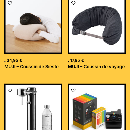
34,95
€
17,95
€
MUJI – Coussin de Sieste
MUJI – Coussin de voyage
Le
Le
prix
prix
initial
actuel
était :
est :
169,99 €.
152,34 €.