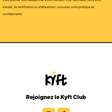
Vous pourrez vous désabonner à tout moment. Pour faire valoir votre droit
d’accès, de rectification ou d’effacement, consultez notre
politique de
confidentialité
.
Rejoignez le Kyft Club
I
T
n
i