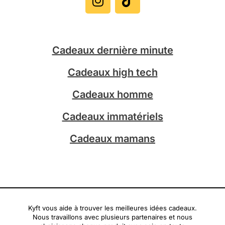
s
k
t
t
a
o
g
k
Cadeaux dernière minute
r
a
Cadeaux high tech
m
Cadeaux homme
Cadeaux immatériels
Cadeaux mamans
Kyft vous aide à trouver les meilleures idées cadeaux.
Nous travaillons avec plusieurs partenaires et nous