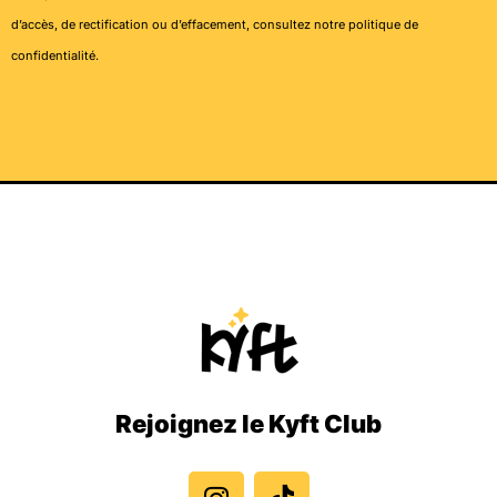
d’accès, de rectification ou d’effacement, consultez notre
politique de
confidentialité
.
Rejoignez le Kyft Club
I
T
n
i