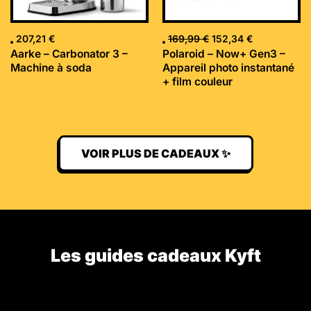
207,21
€
169,99
€
152,34
€
Aarke – Carbonator 3 –
Polaroid – Now+ Gen3 –
Machine à soda
Appareil photo instantané
+ film couleur
VOIR PLUS DE CADEAUX ✨
Les guides cadeaux Kyft​