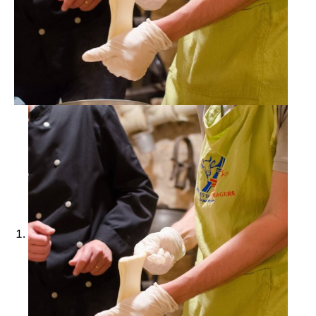
Ajouter à ma Kyft list