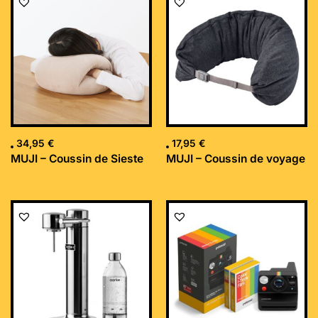
34,95
€
17,95
€
MUJI – Coussin de Sieste
MUJI – Coussin de voyage
Le
Le
prix
prix
initial
actuel
était :
est :
169,99 €.
152,34 €.