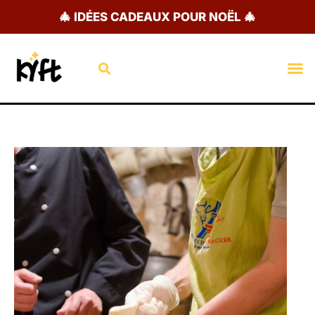
Aller
🎄 IDÉES CADEAUX POUR NOËL 🎄
au
contenu
Rechercher
M